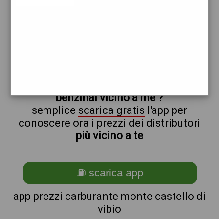
eni
non sei a
monte_@_castello_@_di_@_vibio?
ti stai chiedendo come trovare i
benzinai vicino a me ?
semplice
scarica gratis
l'app per
conoscere ora i prezzi dei distributori
più vicino a te
⛽ scarica app
app prezzi carburante monte castello di
vibio