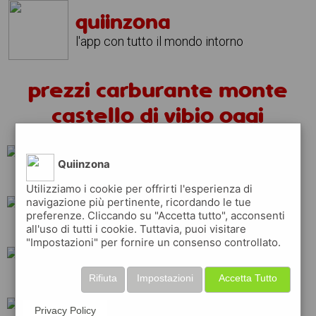
quiinzona
l'app con tutto il mondo intorno
prezzi carburante monte
castello di vibio oggi
Quiinzona
q8
repsol
shell
Utilizziamo i cookie per offrirti l'esperienza di
navigazione più pertinente, ricordando le tue
preferenze. Cliccando su "Accetta tutto", acconsenti
all'uso di tutti i cookie. Tuttavia, puoi visitare
tamoil
erg
api
"Impostazioni" per fornire un consenso controllato.
Rifiuta
Impostazioni
Accetta Tutto
esso
ip
total
Privacy Policy