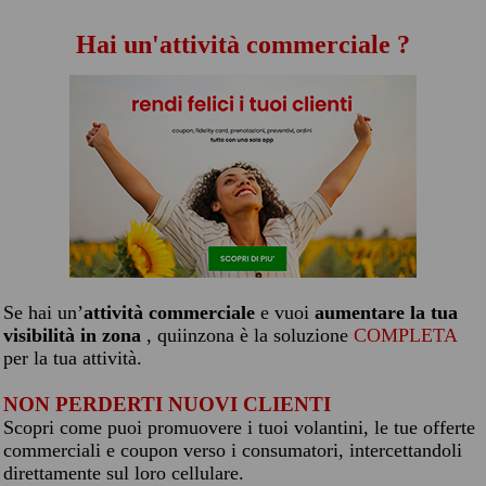
Hai un'attività commerciale ?
Se hai un’
attività commerciale
e vuoi
aumentare la tua
visibilità in zona
, quiinzona è la soluzione
COMPLETA
per la tua attività.
NON PERDERTI NUOVI CLIENTI
Scopri come puoi promuovere i tuoi volantini, le tue offerte
commerciali e coupon verso i consumatori, intercettandoli
direttamente sul loro cellulare.