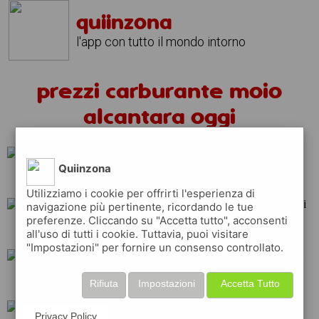
quiinzona
l'app con tutto il mondo intorno
prezzi carburante moio
alcantara oggi
Quiinzona
q8
ip
esso
Utilizziamo i cookie per offrirti l'esperienza di
navigazione più pertinente, ricordando le tue
preferenze. Cliccando su "Accetta tutto", acconsenti
shell
tamoil
api
all'uso di tutti i cookie. Tuttavia, puoi visitare
"Impostazioni" per fornire un consenso controllato.
eni
total
repsol
Rifiuta
Impostazioni
Accetta Tutto
Privacy Policy