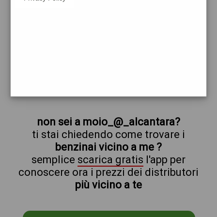
erg
moio_@_alcantara
prezzi Agip Eni
prezzi Benzina 2,239 - Benzina 2,029
Self - Gasolio 2,389 - Gasolio 2,179 Self
trova il benzinaio vicino a te
non sei a moio_@_alcantara?
ti stai chiedendo come trovare i
benzinai vicino a me ?
semplice
scarica gratis
l'app per
conoscere ora i prezzi dei distributori
più vicino a te