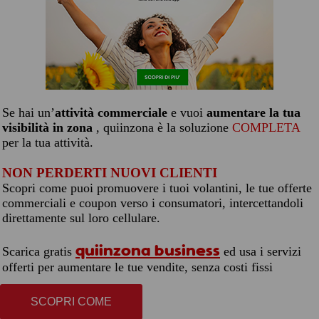
Se hai un’
attività commerciale
e vuoi
aumentare la tua
visibilità in zona
, quiinzona è la soluzione
COMPLETA
per la tua attività.
NON PERDERTI NUOVI CLIENTI
Scopri come puoi promuovere i tuoi volantini, le tue offerte
commerciali e coupon verso i consumatori, intercettandoli
direttamente sul loro cellulare.
quiinzona business
Scarica gratis
ed usa i servizi
offerti per aumentare le tue vendite, senza costi fissi
SCOPRI COME