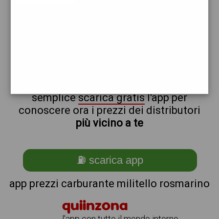
repsol
non sei a militello_@_rosmarino?
ti stai chiedendo come trovare i
benzinai vicino a me ?
semplice
scarica gratis
l'app per
conoscere ora i prezzi dei distributori
più vicino a te
⛽ scarica app
app prezzi carburante militello rosmarino
quiinzona
l'app con tutto il mondo intorno