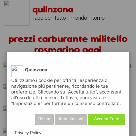
quiinzona
l'app con tutto il mondo intorno
prezzi carburante militello
rosmarino oggi
Quiinzona
shell
tamoil
erg
Utilizziamo i cookie per offrirti l'esperienza di
navigazione più pertinente, ricordando le tue
preferenze. Cliccando su "Accetta tutto", acconsenti
all'uso di tutti i cookie. Tuttavia, puoi visitare
api
esso
q8
"Impostazioni" per fornire un consenso controllato.
Rifiuta
Impostazioni
Accetta Tutto
total
ip
eni
Privacy Policy