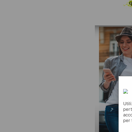
q
Util
pert
acco
per 