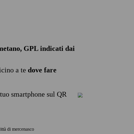
, metano, GPL indicati dai
icino a te
dove fare
l tuo smartphone sul QR
 città di mercenasco