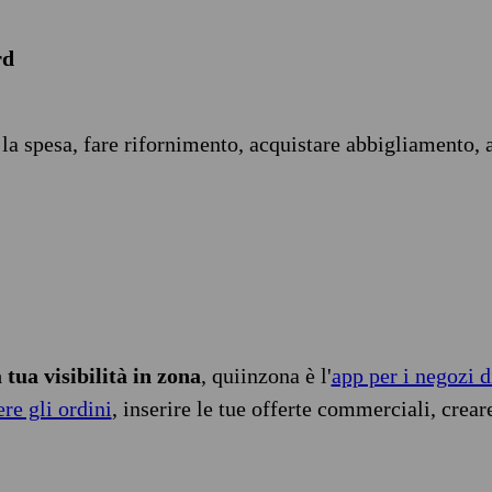
rd
 la spesa, fare rifornimento, acquistare abbigliamento, 
tua visibilità in zona
, quiinzona è l'
app per i negozi d
ere gli ordini
, inserire le tue offerte commerciali, crear