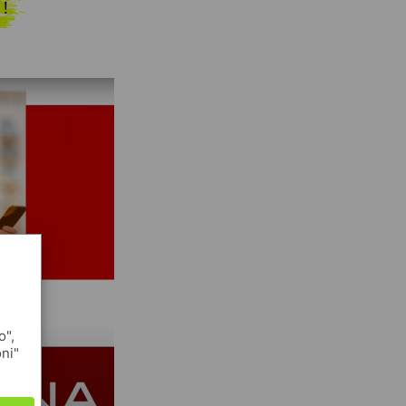
 !
o",
oni"