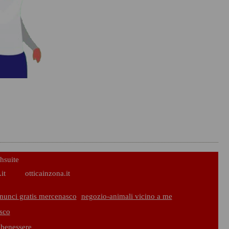
hsuite
it
otticainzona.it
nunci gratis mercenasco
negozio-animali vicino a me
sco
e benessere