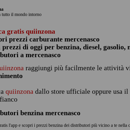
na
n tutto il mondo intorno
ca gratis quiinzona
pri prezzi carburante mercenasco
 i prezzi di oggi per benzina, diesel, gasolio
ibutori a mercenasco
uiinzona
raggiungi più facilmente le attività v
rnimento
ca
quiinzona
dallo store ufficiale oppure usa i
 fianco
ibutori benzina mercenasco
ratis l'app e scopri i prezzi benzina dei distributori più vicino a te nella