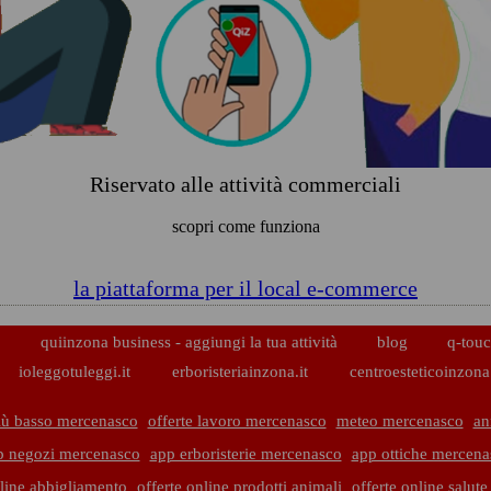
Riservato alle attività commerciali
scopri come funziona
la piattaforma per il local e-commerce
p
quiinzona business - aggiungi la tua attività
blog
q-touc
ioleggotuleggi.it
erboristeriainzona.it
centroesteticoinzona.
iù basso mercenasco
offerte lavoro mercenasco
meteo mercenasco
an
p negozi mercenasco
app erboristerie mercenasco
app ottiche mercena
nline abbigliamento
offerte online prodotti animali
offerte online salut