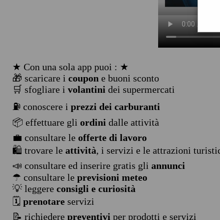
★ Con una sola app puoi : ★
🎁 scaricare i
coupon
e buoni sconto
🛒 sfogliare i
volantini
dei supermercati
⛽ conoscere i
prezzi dei carburanti
📦 effettuare gli
ordini
dalle attività
💼 consultare le
offerte di lavoro
🛍️ trovare le
attività
, i servizi e le attrazioni turist
📣 consultare ed inserire gratis gli
annunci
☂ consultare le
previsioni meteo
💡 leggere
consigli e curiosità
🗓️
prenotare
servizi
📝 richiedere
preventivi
per prodotti e servizi