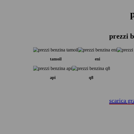
prezzi 
tamoil
eni
api
q8
scarica gr