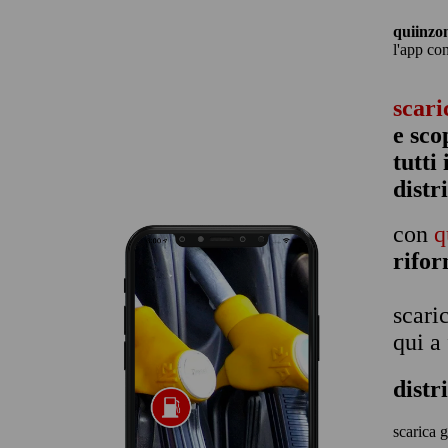
quiinzo
l'app co
scari
e sco
tutti
distr
con
q
rifo
scari
qui a
distr
scarica g