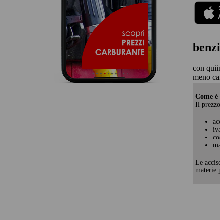
benzi
con quii
meno ca
Come è c
Il prezzo
ac
iv
co
ma
Le accis
materie p