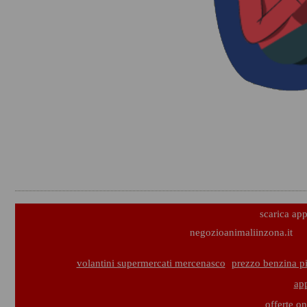
scarica ap
negozioanimaliinzona.it
volantini supermercati mercenasco
prezzo benzina p
ap
offerte o