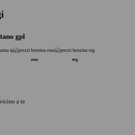
i
tano gpl
esso
erg
vicino a te