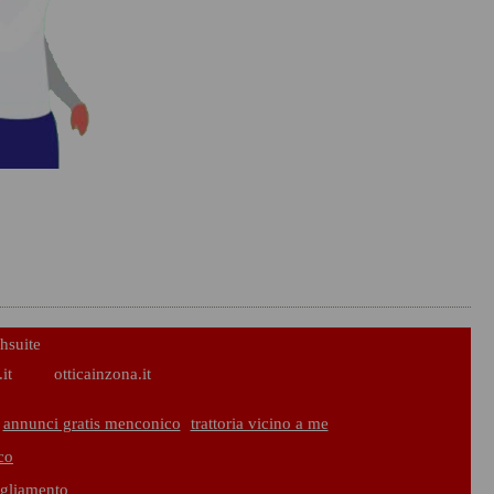
hsuite
it
otticainzona.it
annunci gratis menconico
trattoria vicino a me
co
igliamento