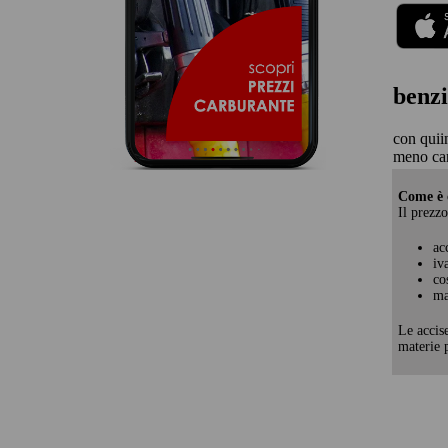
benzi
con quii
meno ca
Come è c
Il prezzo
ac
iv
co
ma
Le accis
materie p