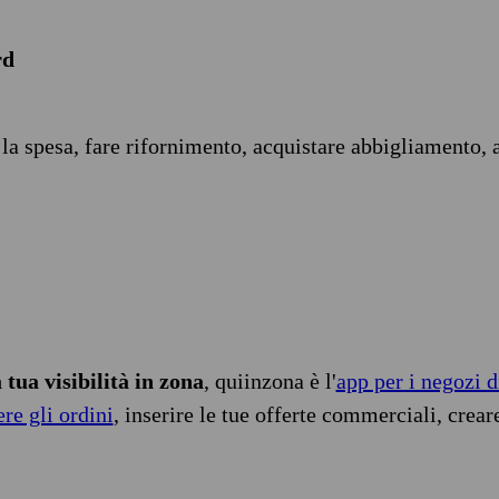
rd
 la spesa, fare rifornimento, acquistare abbigliamento, 
tua visibilità in zona
, quiinzona è l'
app per i negozi d
ere gli ordini
, inserire le tue offerte commerciali, crear