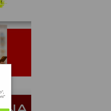
 !
o",
oni"