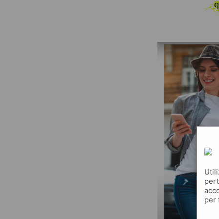
q
Util
pert
acco
per 