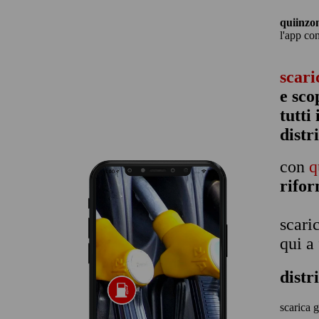
quiinzo
l'app co
scari
e sco
tutti
distr
con
q
rifo
scari
qui a
distr
scarica g