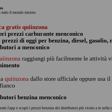
na
n tutto il mondo intorno
ca gratis quiinzona
pri prezzi carburante menconico
 i prezzi di oggi per benzina, diesel, gasolio
ibutori a menconico
uiinzona
raggiungi più facilmente le attività v
rnimento
ca
quiinzona
dallo store ufficiale oppure usa i
 fianco
ibutori benzina menconico
ratis l'app e scopri i prezzi benzina dei distributori più vicino a te nella