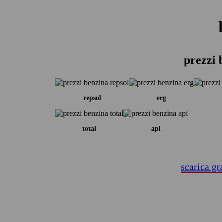
prezzi 
repsol
erg
total
api
scarica gr