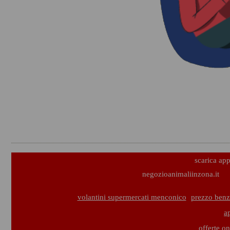
scarica ap
negozioanimaliinzona.it
volantini supermercati menconico
prezzo benz
a
offerte on