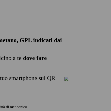
, metano, GPL indicati dai
icino a te
dove fare
l tuo smartphone sul QR
 città di menconico