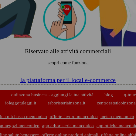
Riservato alle attività commerciali
scopri come funziona
la piattaforma per il local e-commerce
p
quiinzona business - aggiungi la tua attività
blog
q-touc
ioleggotuleggi.it
erboristeriainzona.it
centroesteticoinzona.
ina più basso menconico
offerte lavoro menconico
meteo menconico
pp negozi menconico
app erboristerie menconico
app ottiche menconi
line salute benessere
offerte online prodotti animali
offerte online abb