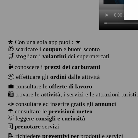
★ Con una sola app puoi : ★
🎁 scaricare i
coupon
e buoni sconto
🛒 sfogliare i
volantini
dei supermercati
⛽ conoscere i
prezzi dei carburanti
📦 effettuare gli
ordini
dalle attività
💼 consultare le
offerte di lavoro
🛍️ trovare le
attività
, i servizi e le attrazioni turist
📣 consultare ed inserire gratis gli
annunci
☂ consultare le
previsioni meteo
💡 leggere
consigli e curiosità
🗓️
prenotare
servizi
📝 richiedere
preventivi
per prodotti e servizi