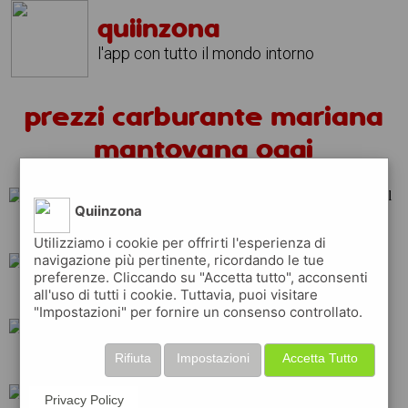
quiinzona
l'app con tutto il mondo intorno
prezzi carburante mariana
mantovana oggi
Quiinzona
tamoil
eni
shell
Utilizziamo i cookie per offrirti l'esperienza di
navigazione più pertinente, ricordando le tue
preferenze. Cliccando su "Accetta tutto", acconsenti
all'uso di tutti i cookie. Tuttavia, puoi visitare
total
esso
q8
"Impostazioni" per fornire un consenso controllato.
Rifiuta
Impostazioni
Accetta Tutto
api
erg
ip
Privacy Policy