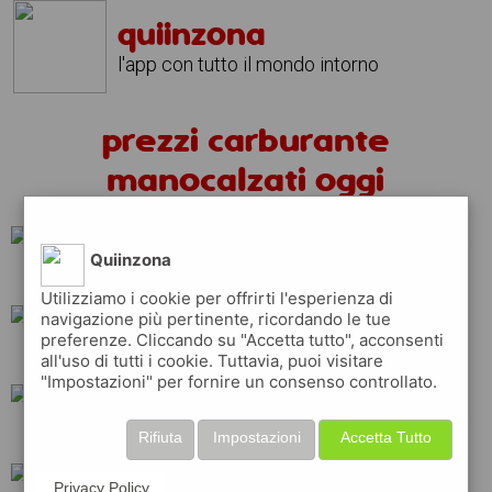
quiinzona
l'app con tutto il mondo intorno
prezzi carburante
manocalzati oggi
Quiinzona
shell
q8
tamoil
Utilizziamo i cookie per offrirti l'esperienza di
navigazione più pertinente, ricordando le tue
preferenze. Cliccando su "Accetta tutto", acconsenti
ip
esso
total
all'uso di tutti i cookie. Tuttavia, puoi visitare
"Impostazioni" per fornire un consenso controllato.
repsol
eni
erg
Rifiuta
Impostazioni
Accetta Tutto
Privacy Policy