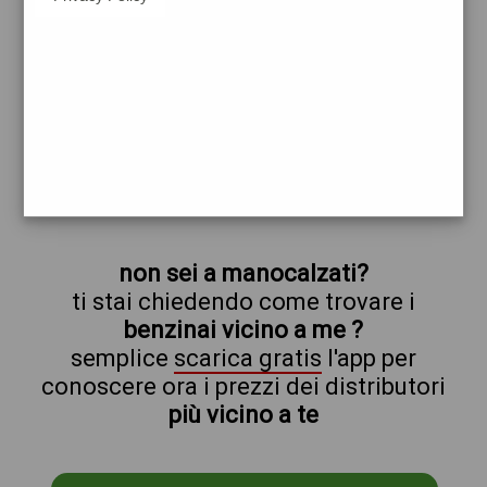
api
manocalzati
prezzi Api-Ip
prezzi Benzina 1,999 Self - Gasolio 2,099
Self - Metano 1,499
trova il benzinaio vicino a te
non sei a manocalzati?
ti stai chiedendo come trovare i
benzinai vicino a me ?
semplice
scarica gratis
l'app per
conoscere ora i prezzi dei distributori
più vicino a te