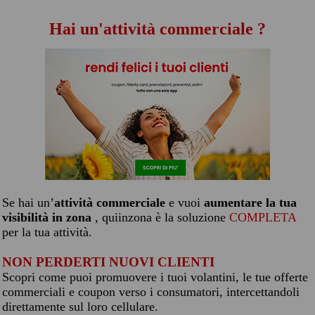
Hai un'attività commerciale ?
Se hai un’
attività commerciale
e vuoi
aumentare la tua
visibilità in zona
, quiinzona è la soluzione
COMPLETA
per la tua attività.
NON PERDERTI NUOVI CLIENTI
Scopri come puoi promuovere i tuoi volantini, le tue offerte
commerciali e coupon verso i consumatori, intercettandoli
direttamente sul loro cellulare.