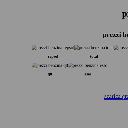
p
prezzi b
repsol
total
q8
esso
scarica gr