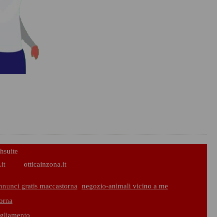
hsuite
it
otticainzona.it
nnunci gratis maccastorna
negozio-animali vicino a me
orna
igliamento