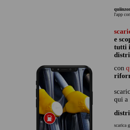
quiinzo
l'app co
scari
e sco
tutti
distr
con
q
rifo
scari
qui a
distr
scarica g