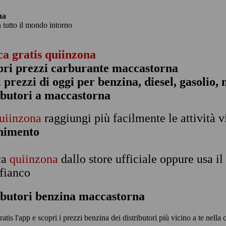
na
n tutto il mondo intorno
ca gratis quiinzona
pri prezzi carburante maccastorna
 i prezzi di oggi per benzina, diesel, gasolio
ibutori a maccastorna
uiinzona
raggiungi più facilmente le attività v
rnimento
ca
quiinzona
dallo store ufficiale oppure usa i
 fianco
ibutori benzina maccastorna
ratis l'app e scopri i prezzi benzina dei distributori più vicino a te nella