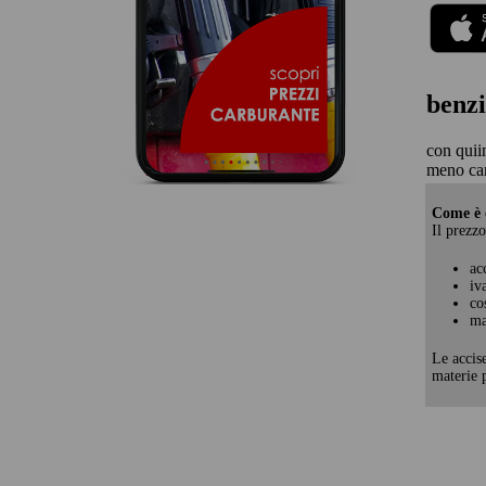
benzi
con quii
meno ca
Come è c
Il prezzo
ac
iv
co
ma
Le accis
materie p