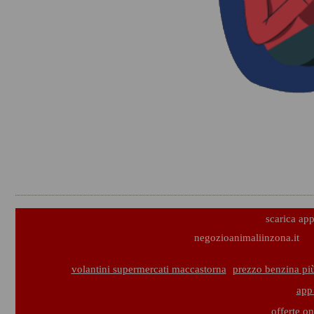
scarica ap
negozioanimaliinzona.it
volantini supermercati maccastorna
prezzo benzina pi
app
offerte on