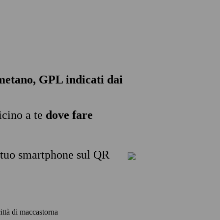
, metano, GPL indicati dai
icino a te
dove fare
l tuo smartphone sul QR
 città di maccastorna