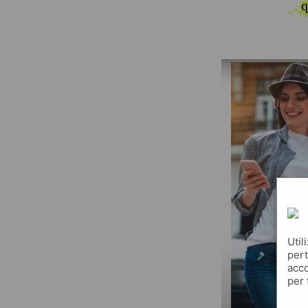
q
Util
pert
acco
per 