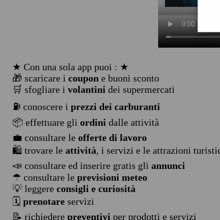
★ Con una sola app puoi : ★
🎁 scaricare i
coupon
e buoni sconto
🛒 sfogliare i
volantini
dei supermercati
⛽ conoscere i
prezzi dei carburanti
📦 effettuare gli
ordini
dalle attività
💼 consultare le
offerte di lavoro
🛍️ trovare le
attività
, i servizi e le attrazioni turist
📣 consultare ed inserire gratis gli
annunci
☂ consultare le
previsioni meteo
💡 leggere
consigli e curiosità
🗓️
prenotare
servizi
📝 richiedere
preventivi
per prodotti e servizi