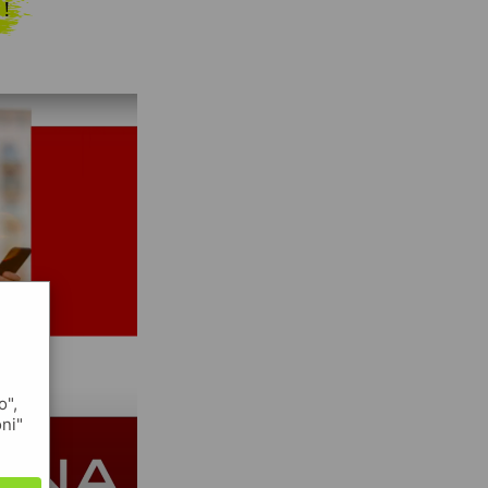
 !
o",
oni"