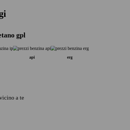
gi
etano gpl
api
erg
vicino a te