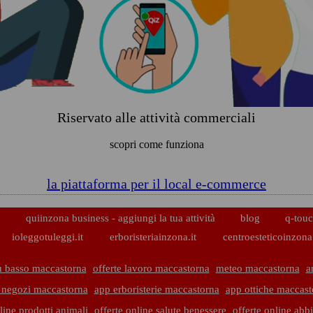
Riservato alle attività commerciali
scopri come funziona
la piattaforma per il local e-commerce
p
quiinzona business - aggiungi la tua attività
blog
q-touc
ioleggotuleggi.it
erboristeriainzona.it
centroesteticoinzona.
ù basso maccastorna
offerte lavoro maccastorna
meteo maccastorna
a
 negozi maccastorna
app erboristerie maccastorna
app ottiche maccast
line prodotti animali
offerte online salute benessere
offerte online abb