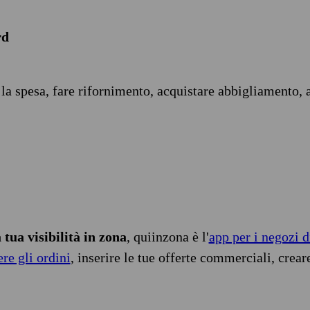
rd
 la spesa, fare rifornimento, acquistare abbigliamento, 
tua visibilità in zona
, quiinzona è l'
app per i negozi d
ere gli ordini
, inserire le tue offerte commerciali, crear