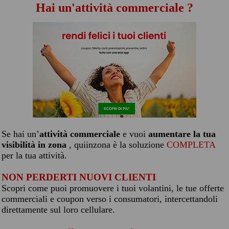
Hai un'attività commerciale ?
Se hai un’
attività commerciale
e vuoi
aumentare la tua
visibilità in zona
, quiinzona è la soluzione
COMPLETA
per la tua attività.
NON PERDERTI NUOVI CLIENTI
Scopri come puoi promuovere i tuoi volantini, le tue offerte
commerciali e coupon verso i consumatori, intercettandoli
direttamente sul loro cellulare.