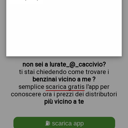
erg
q8
lurate_@_caccivio
prezzi Api-Ip
prezzi Benzina 2,056 - Gasolio 2,136
trova il benzinaio vicino a te
non sei a lurate_@_caccivio?
ti stai chiedendo come trovare i
benzinai vicino a me ?
semplice
scarica gratis
l'app per
conoscere ora i prezzi dei distributori
più vicino a te
⛽ scarica app