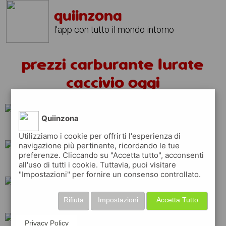
quiinzona
l'app con tutto il mondo intorno
prezzi carburante lurate
caccivio oggi
Quiinzona
tamoil
total
Utilizziamo i cookie per offrirti l'esperienza di
navigazione più pertinente, ricordando le tue
preferenze. Cliccando su "Accetta tutto", acconsenti
shell
esso
api
all'uso di tutti i cookie. Tuttavia, puoi visitare
"Impostazioni" per fornire un consenso controllato.
eni
ip
repsol
Rifiuta
Impostazioni
Accetta Tutto
Privacy Policy