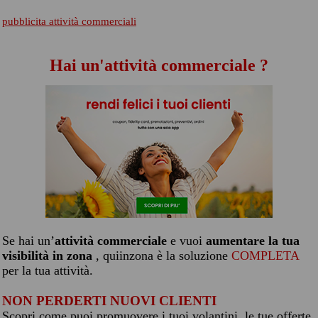
pubblicita attività commerciali
Hai un'attività commerciale ?
Se hai un’
attività commerciale
e vuoi
aumentare la tua
visibilità in zona
, quiinzona è la soluzione
COMPLETA
per la tua attività.
NON PERDERTI NUOVI CLIENTI
Scopri come puoi promuovere i tuoi volantini, le tue offerte