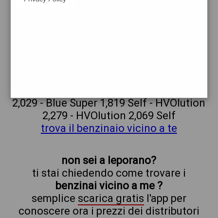
esso
leporano
prezzi Agip Eni
prezzi Benzina 2,229 - Benzina 2,019
Self - Gasolio 2,329 - Gasolio 2,119 Self -
Metano 2,023 - GPL 0,739 - Blue Super
2,029 - Blue Super 1,819 Self - HVOlution
2,279 - HVOlution 2,069 Self
trova il benzinaio vicino a te
non sei a leporano?
ti stai chiedendo come trovare i
benzinai vicino a me ?
semplice
scarica gratis
l'app per
conoscere ora i prezzi dei distributori