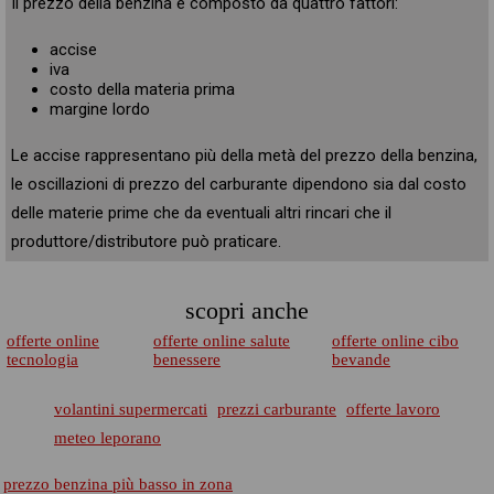
Il prezzo della benzina è composto da quattro fattori:
accise
iva
costo della materia prima
margine lordo
Le accise rappresentano più della metà del prezzo della benzina,
le oscillazioni di prezzo del carburante dipendono sia dal costo
delle materie prime che da eventuali altri rincari che il
produttore/distributore può praticare.
scopri anche
offerte online
offerte online salute
offerte online cibo
tecnologia
benessere
bevande
volantini supermercati
prezzi carburante
offerte lavoro
meteo leporano
prezzo benzina più basso in zona