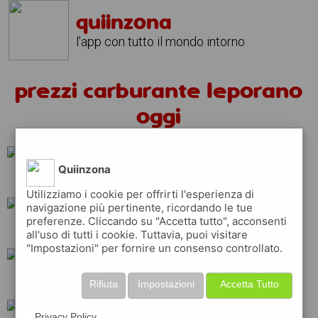
quiinzona
l'app con tutto il mondo intorno
prezzi carburante leporano
oggi
Quiinzona
tamoil
erg
ip
Utilizziamo i cookie per offrirti l'esperienza di
navigazione più pertinente, ricordando le tue
preferenze. Cliccando su "Accetta tutto", acconsenti
q8
total
shell
all'uso di tutti i cookie. Tuttavia, puoi visitare
"Impostazioni" per fornire un consenso controllato.
repsol
eni
api
Rifiuta
Impostazioni
Accetta Tutto
Privacy Policy