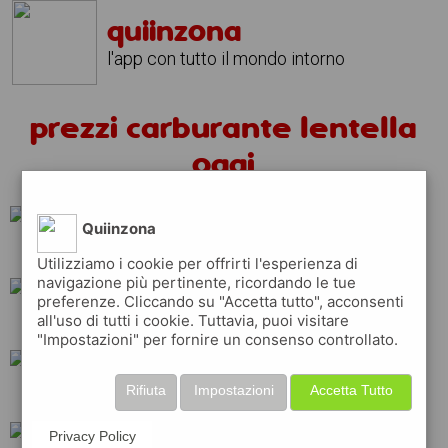
quiinzona
l'app con tutto il mondo intorno
prezzi carburante lentella
oggi
Quiinzona
repsol
tamoil
Utilizziamo i cookie per offrirti l'esperienza di
navigazione più pertinente, ricordando le tue
preferenze. Cliccando su "Accetta tutto", acconsenti
all'uso di tutti i cookie. Tuttavia, puoi visitare
shell
esso
q8
"Impostazioni" per fornire un consenso controllato.
Rifiuta
Impostazioni
Accetta Tutto
ip
eni
erg
Privacy Policy