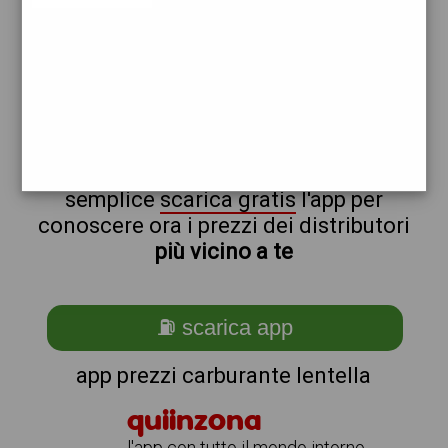
api
total
non sei a lentella?
ti stai chiedendo come trovare i
benzinai vicino a me ?
semplice
scarica gratis
l'app per
conoscere ora i prezzi dei distributori
più vicino a te
⛽ scarica app
app prezzi carburante lentella
quiinzona
l'app con tutto il mondo intorno