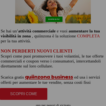
Se hai un’
attività commerciale
e vuoi
aumentare la tua
visibilità in zona
, quiinzona è la soluzione
COMPLETA
per la tua attività.
NON PERDERTI NUOVI CLIENTI
Scopri come puoi promuovere i tuoi volantini, le tue offerte
commerciali e coupon verso i consumatori, intercettandoli
direttamente sul loro cellulare.
quiinzona business
Scarica gratis
ed usa i servizi
offerti per aumentare le tue vendite, senza costi fissi
SCOPRI COME
app per negozi di vicinato