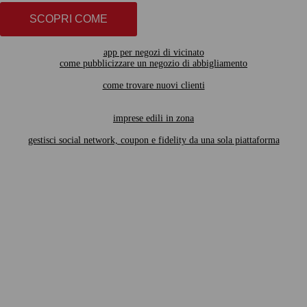
SCOPRI COME
app per negozi di vicinato
come pubblicizzare un negozio di abbigliamento
come trovare nuovi clienti
imprese edili in zona
gestisci social network, coupon e fidelity da una sola piattaforma