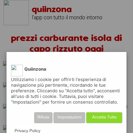
quiinzona
l'app con tutto il mondo intorno
prezzi carburante isola di
capo rizzuto oggi
Quiinzona
total
q8
api
Utilizziamo i cookie per offrirti l'esperienza di
navigazione più pertinente, ricordando le tue
preferenze. Cliccando su "Accetta tutto", acconsenti
all'uso di tutti i cookie. Tuttavia, puoi visitare
esso
tamoil
"Impostazioni" per fornire un consenso controllato.
Rifiuta
Impostazioni
Accetta Tutto
repsol
shell
eni
Privacy Policy