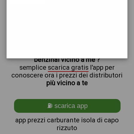
ip
erg
non sei a
isola_@_di_@_capo_@_rizzuto?
ti stai chiedendo come trovare i
benzinai vicino a me ?
semplice
scarica gratis
l'app per
conoscere ora i prezzi dei distributori
più vicino a te
⛽ scarica app
app prezzi carburante isola di capo
rizzuto