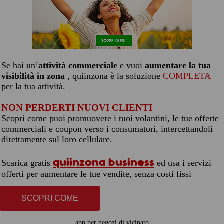
Se hai un’
attività commerciale
e vuoi
aumentare la tua
visibilità in zona
, quiinzona è la soluzione
COMPLETA
per la tua attività.
NON PERDERTI NUOVI CLIENTI
Scopri come puoi promuovere i tuoi volantini, le tue offerte
commerciali e coupon verso i consumatori, intercettandoli
direttamente sul loro cellulare.
quiinzona business
Scarica gratis
ed usa i servizi
offerti per aumentare le tue vendite, senza costi fissi
SCOPRI COME
app per negozi di vicinato