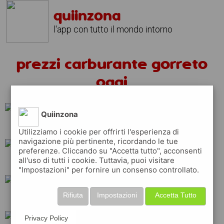
quiinzona
l'app con tutto il mondo intorno
prezzi carburante gorreto
oggi
Quiinzona
api
esso
repsol
Utilizziamo i cookie per offrirti l'esperienza di
navigazione più pertinente, ricordando le tue
preferenze. Cliccando su "Accetta tutto", acconsenti
all'uso di tutti i cookie. Tuttavia, puoi visitare
tamoil
erg
ip
"Impostazioni" per fornire un consenso controllato.
Rifiuta
Impostazioni
Accetta Tutto
total
eni
shell
Privacy Policy