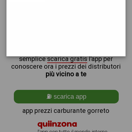
q8
non sei a gorreto?
ti stai chiedendo come trovare i
benzinai vicino a me ?
semplice
scarica gratis
l'app per
conoscere ora i prezzi dei distributori
più vicino a te
⛽ scarica app
app prezzi carburante gorreto
quiinzona
l'app con tutto il mondo intorno