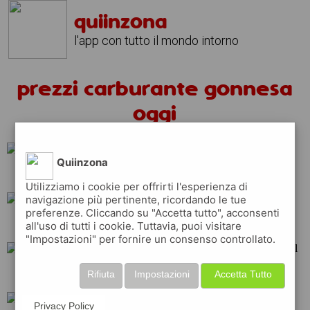
quiinzona
l'app con tutto il mondo intorno
prezzi carburante gonnesa
oggi
Quiinzona
total
api
esso
Utilizziamo i cookie per offrirti l'esperienza di
navigazione più pertinente, ricordando le tue
preferenze. Cliccando su "Accetta tutto", acconsenti
repsol
ip
erg
all'uso di tutti i cookie. Tuttavia, puoi visitare
"Impostazioni" per fornire un consenso controllato.
eni
tamoil
shell
Rifiuta
Impostazioni
Accetta Tutto
Privacy Policy