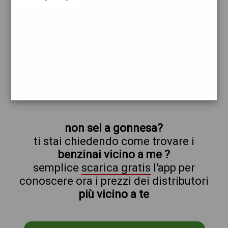
q8
gonnesa
prezzi Q8
prezzi Benzina 1,989 - Benzina 1,989
Self - Gasolio 2,119 - Gasolio 2,119 Self
trova il benzinaio vicino a te
non sei a gonnesa?
ti stai chiedendo come trovare i
benzinai vicino a me ?
semplice
scarica gratis
l'app per
conoscere ora i prezzi dei distributori
più vicino a te