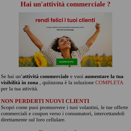
Hai un'attività commerciale ?
Se hai un’
attività commerciale
e vuoi
aumentare la tua
visibilità in zona
, quiinzona è la soluzione
COMPLETA
per la tua attività.
NON PERDERTI NUOVI CLIENTI
Scopri come puoi promuovere i tuoi volantini, le tue offerte
commerciali e coupon verso i consumatori, intercettandoli
direttamente sul loro cellulare.