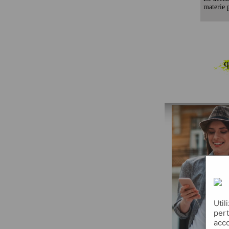
materie p
q
Util
pert
acco