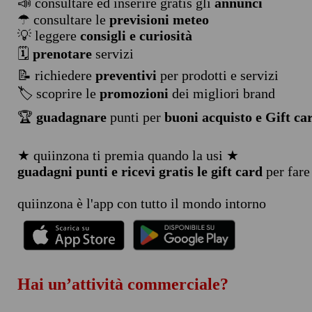
📣 consultare ed inserire gratis gli
annunci
☂ consultare le
previsioni meteo
💡 leggere
consigli e curiosità
🗓️
prenotare
servizi
📝 richiedere
preventivi
per prodotti e servizi
🏷️ scoprire le
promozioni
dei migliori brand
🏆
guadagnare
punti per
buoni acquisto e Gift ca
★ quiinzona ti premia quando la usi ★
guadagni punti e ricevi gratis le gift card
per fare
quiinzona è l'app con tutto il mondo intorno
Hai un’attività commerciale?