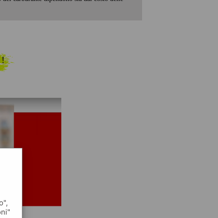
 !
o",
oni"