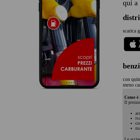
qui a
distr
scarica g
benzi
con quii
meno car
Come è c
Il prezzo
ac
iv
co
ma
Le accis