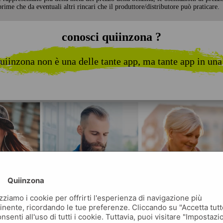
rime che da eventuali altri rincari che il produttore/distributore può praticare.
conosci quiinzona ?
uiinzona non è una delle tante app, ma tante app in una
Quiinzona
izziamo i cookie per offrirti l'esperienza di navigazione più
inente, ricordando le tue preferenze. Cliccando su "Accetta tutt
nsenti all'uso di tutti i cookie. Tuttavia, puoi visitare "Impostazi