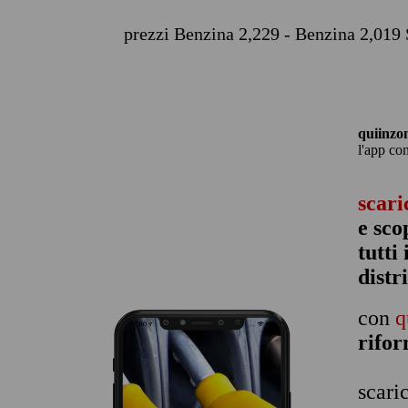
prezzi Benzina 2,229 - Benzina 2,019 
quiinzo
l'app co
scari
e sco
tutti
distr
con
q
rifo
scari