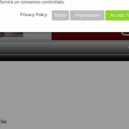
fornire un consenso controllato.
Privacy Policy
Rifiuta
Impostazioni
Accetta T
iche