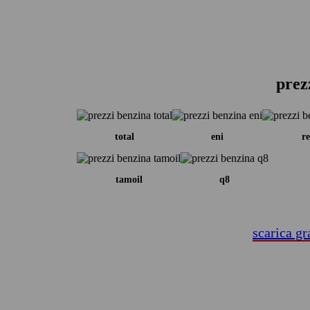
prez
total
eni
re
tamoil
q8
scarica gr