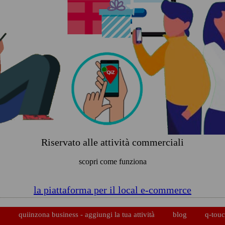
Riservato alle attività commerciali
scopri come funziona
la piattaforma per il local e-commerce
p
quiinzona business - aggiungi la tua attività
blog
q-touc