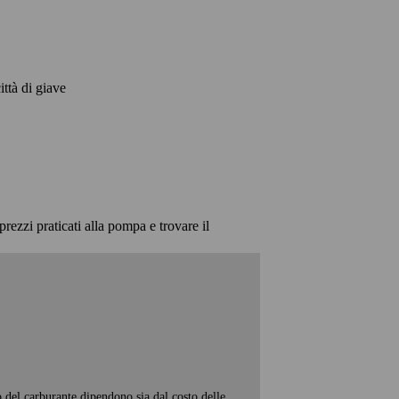
ittà di giave
prezzi praticati alla pompa e trovare il
o del carburante dipendono sia dal costo delle