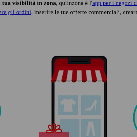
tua visibilità in zona
, quiinzona è l'
app per i negozi d
ere gli ordini
, inserire le tue offerte commerciali, crear