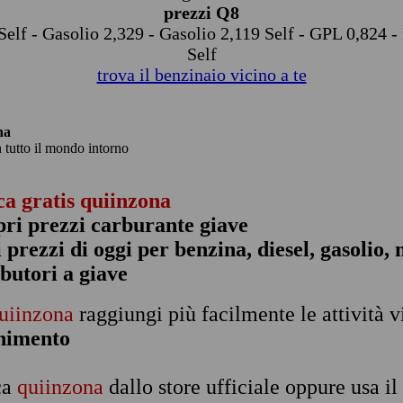
prezzi Q8
Self - Gasolio 2,329 - Gasolio 2,119 Self - GPL 0,824 -
Self
trova il benzinaio vicino a te
na
n tutto il mondo intorno
ca gratis quiinzona
pri prezzi carburante giave
 i prezzi di oggi per benzina, diesel, gasolio
ibutori a giave
uiinzona
raggiungi più facilmente le attività v
rnimento
ca
quiinzona
dallo store ufficiale oppure usa i