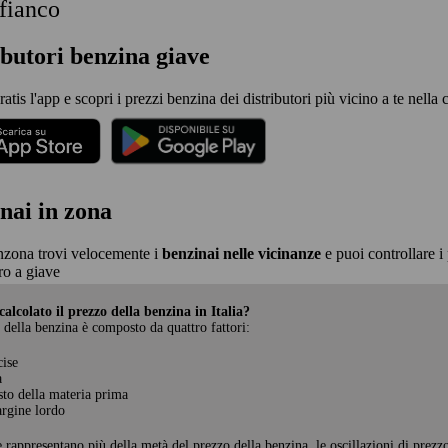
 fianco
ibutori benzina giave
ratis l'app e scopri i prezzi benzina dei distributori più vicino a te nella c
nai in zona
nzona trovi velocemente i
benzinai nelle vicinanze
e puoi controllare i 
o a giave
alcolato il prezzo della benzina in Italia?
 della benzina è composto da quattro fattori:
cise
a
sto della materia prima
rgine lordo
e rappresentano più della metà del prezzo della benzina, le oscillazioni di prezz