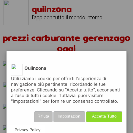
quiinzona
l'app con tutto il mondo intorno
prezzi carburante gerenzago
oggi
Quiinzona
api
erg
eni
Utilizziamo i cookie per offrirti l'esperienza di
navigazione più pertinente, ricordando le tue
preferenze. Cliccando su "Accetta tutto", acconsenti
all'uso di tutti i cookie. Tuttavia, puoi visitare
shell
q8
ip
"Impostazioni" per fornire un consenso controllato.
Rifiuta
Impostazioni
Accetta Tutto
tamoil
repsol
Privacy Policy