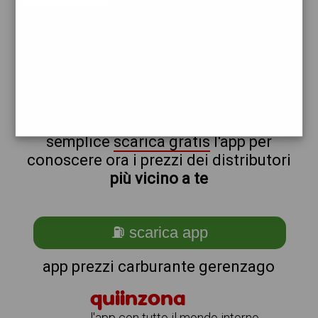
total
esso
non sei a gerenzago?
ti stai chiedendo come trovare i
benzinai vicino a me ?
semplice
scarica gratis
l'app per
conoscere ora i prezzi dei distributori
più vicino a te
⛽ scarica app
app prezzi carburante gerenzago
quiinzona
l'app con tutto il mondo intorno