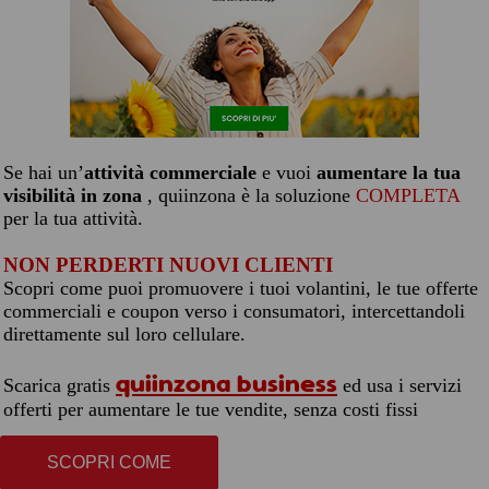
Se hai un’
attività commerciale
e vuoi
aumentare la tua
visibilità in zona
, quiinzona è la soluzione
COMPLETA
per la tua attività.
NON PERDERTI NUOVI CLIENTI
Scopri come puoi promuovere i tuoi volantini, le tue offerte
commerciali e coupon verso i consumatori, intercettandoli
direttamente sul loro cellulare.
quiinzona business
Scarica gratis
ed usa i servizi
offerti per aumentare le tue vendite, senza costi fissi
SCOPRI COME