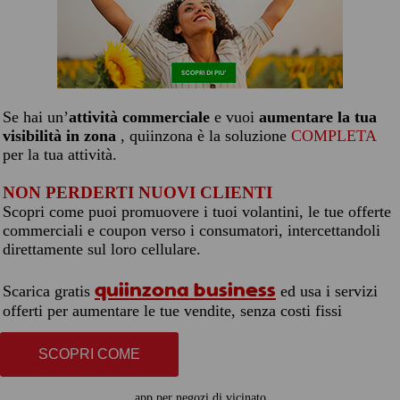
Se hai un’
attività commerciale
e vuoi
aumentare la tua
visibilità in zona
, quiinzona è la soluzione
COMPLETA
per la tua attività.
NON PERDERTI NUOVI CLIENTI
Scopri come puoi promuovere i tuoi volantini, le tue offerte
commerciali e coupon verso i consumatori, intercettandoli
direttamente sul loro cellulare.
quiinzona business
Scarica gratis
ed usa i servizi
offerti per aumentare le tue vendite, senza costi fissi
SCOPRI COME
app per negozi di vicinato