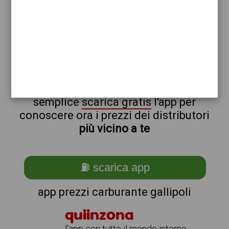
total
esso
non sei a gallipoli?
ti stai chiedendo come trovare i
benzinai vicino a me ?
semplice
scarica gratis
l'app per
conoscere ora i prezzi dei distributori
più vicino a te
⛽ scarica app
app prezzi carburante gallipoli
quiinzona
l'app con tutto il mondo intorno