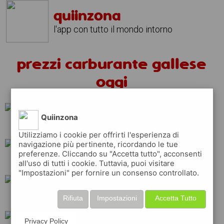
quiinzona
l'app con tutto il mondo intorno
prezzi carburante gallese
oggi
Quiinzona
erg
tamoil
api
Utilizziamo i cookie per offrirti l'esperienza di
navigazione più pertinente, ricordando le tue
preferenze. Cliccando su "Accetta tutto", acconsenti
repsol
ip
q8
all'uso di tutti i cookie. Tuttavia, puoi visitare
"Impostazioni" per fornire un consenso controllato.
shell
total
eni
Rifiuta
Impostazioni
Accetta Tutto
Privacy Policy