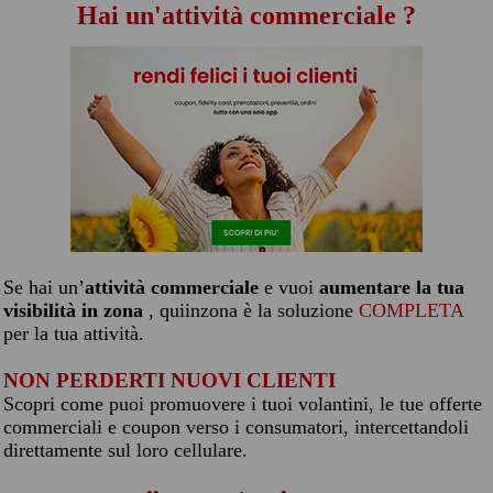
Hai un'attività commerciale ?
Se hai un’
attività commerciale
e vuoi
aumentare la tua
visibilità in zona
, quiinzona è la soluzione
COMPLETA
per la tua attività.
NON PERDERTI NUOVI CLIENTI
Scopri come puoi promuovere i tuoi volantini, le tue offerte
commerciali e coupon verso i consumatori, intercettandoli
direttamente sul loro cellulare.