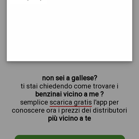
esso
gallese
prezzi Enerpetroli
prezzi Benzina 2,029 - Gasolio 2,139 -
GPL 0,729
trova il benzinaio vicino a te
non sei a gallese?
ti stai chiedendo come trovare i
benzinai vicino a me ?
semplice
scarica gratis
l'app per
conoscere ora i prezzi dei distributori
più vicino a te