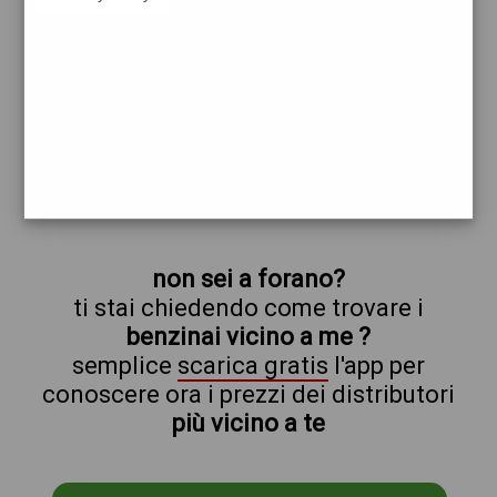
shell
forano
prezzi Repsol
prezzi Benzina 1,999 Self - Gasolio 2,099
Self
trova il benzinaio vicino a te
non sei a forano?
ti stai chiedendo come trovare i
benzinai vicino a me ?
semplice
scarica gratis
l'app per
conoscere ora i prezzi dei distributori
più vicino a te