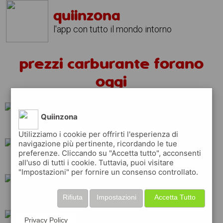
quiinzona
l'app con tutto il mondo intorno
prezzi carburante forano
oggi
Quiinzona
tamoil
ip
total
Utilizziamo i cookie per offrirti l'esperienza di
navigazione più pertinente, ricordando le tue
preferenze. Cliccando su "Accetta tutto", acconsenti
api
q8
erg
all'uso di tutti i cookie. Tuttavia, puoi visitare
"Impostazioni" per fornire un consenso controllato.
repsol
esso
eni
Rifiuta
Impostazioni
Accetta Tutto
Privacy Policy