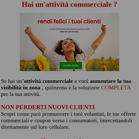
Hai un'attività commerciale ?
Se hai un’
attività commerciale
e vuoi
aumentare la tua
visibilità in zona
, quiinzona è la soluzione
COMPLETA
per la tua attività.
NON PERDERTI NUOVI CLIENTI
Scopri come puoi promuovere i tuoi volantini, le tue offerte
commerciali e coupon verso i consumatori, intercettandoli
direttamente sul loro cellulare.