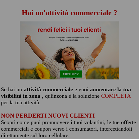
Hai un'attività commerciale ?
Se hai un’
attività commerciale
e vuoi
aumentare la tua
visibilità in zona
, quiinzona è la soluzione
COMPLETA
per la tua attività.
NON PERDERTI NUOVI CLIENTI
Scopri come puoi promuovere i tuoi volantini, le tue offerte
commerciali e coupon verso i consumatori, intercettandoli
direttamente sul loro cellulare.