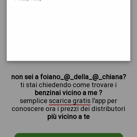
shell
foiano_@_della_@_chiana
prezzi Tamoil
prezzi Benzina 1,999 Self - Gasolio 2,079
Self
trova il benzinaio vicino a te
non sei a foiano_@_della_@_chiana?
ti stai chiedendo come trovare i
benzinai vicino a me ?
semplice
scarica gratis
l'app per
conoscere ora i prezzi dei distributori
più vicino a te