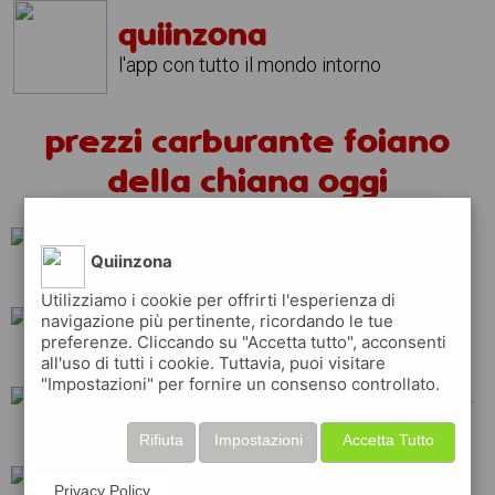
quiinzona
l'app con tutto il mondo intorno
prezzi carburante foiano
della chiana oggi
Quiinzona
erg
q8
eni
Utilizziamo i cookie per offrirti l'esperienza di
navigazione più pertinente, ricordando le tue
preferenze. Cliccando su "Accetta tutto", acconsenti
repsol
ip
total
all'uso di tutti i cookie. Tuttavia, puoi visitare
"Impostazioni" per fornire un consenso controllato.
esso
tamoil
api
Rifiuta
Impostazioni
Accetta Tutto
Privacy Policy