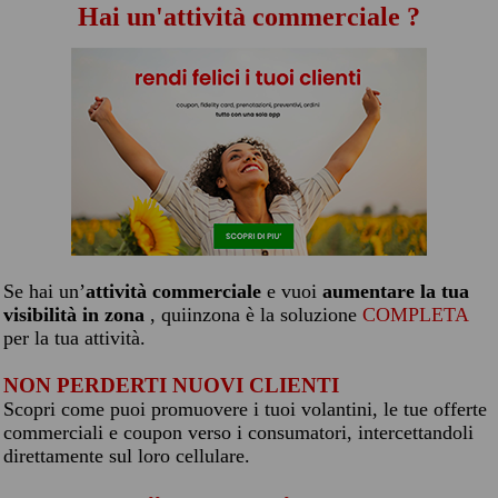
Hai un'attività commerciale ?
Se hai un’
attività commerciale
e vuoi
aumentare la tua
visibilità in zona
, quiinzona è la soluzione
COMPLETA
per la tua attività.
NON PERDERTI NUOVI CLIENTI
Scopri come puoi promuovere i tuoi volantini, le tue offerte
commerciali e coupon verso i consumatori, intercettandoli
direttamente sul loro cellulare.