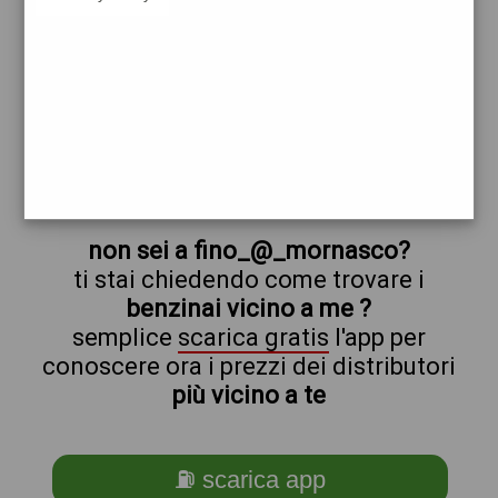
eni
fino_@_mornasco
prezzi Api-Ip
prezzi Benzina 2,049 - Gasolio 2,149
trova il benzinaio vicino a te
non sei a fino_@_mornasco?
ti stai chiedendo come trovare i
benzinai vicino a me ?
semplice
scarica gratis
l'app per
conoscere ora i prezzi dei distributori
più vicino a te
⛽ scarica app