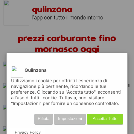
quiinzona
l'app con tutto il mondo intorno
prezzi carburante fino
mornasco oggi
Quiinzona
ip
repsol
q8
Utilizziamo i cookie per offrirti l'esperienza di
navigazione più pertinente, ricordando le tue
preferenze. Cliccando su "Accetta tutto", acconsenti
esso
total
tamoil
all'uso di tutti i cookie. Tuttavia, puoi visitare
"Impostazioni" per fornire un consenso controllato.
api
erg
shell
Rifiuta
Impostazioni
Accetta Tutto
Privacy Policy