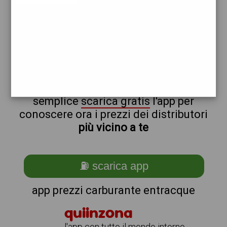
esso
non sei a entracque?
ti stai chiedendo come trovare i
benzinai vicino a me ?
semplice
scarica gratis
l'app per
conoscere ora i prezzi dei distributori
più vicino a te
⛽ scarica app
app prezzi carburante entracque
quiinzona
l'app con tutto il mondo intorno