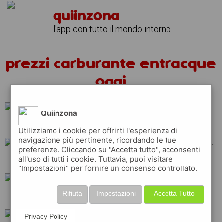
quiinzona
l'app con tutto il mondo intorno
prezzi carburante entracque
oggi
Quiinzona
ip
q8
tamoil
Utilizziamo i cookie per offrirti l'esperienza di
navigazione più pertinente, ricordando le tue
preferenze. Cliccando su "Accetta tutto", acconsenti
all'uso di tutti i cookie. Tuttavia, puoi visitare
api
repsol
shell
"Impostazioni" per fornire un consenso controllato.
Rifiuta
Impostazioni
Accetta Tutto
erg
eni
total
Privacy Policy