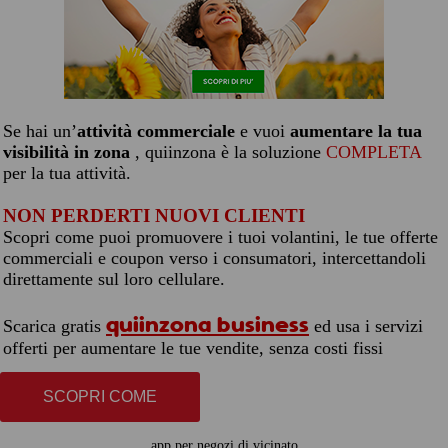
Se hai un’
attività commerciale
e vuoi
aumentare la tua
visibilità in zona
, quiinzona è la soluzione
COMPLETA
per la tua attività.
NON PERDERTI NUOVI CLIENTI
Scopri come puoi promuovere i tuoi volantini, le tue offerte
commerciali e coupon verso i consumatori, intercettandoli
direttamente sul loro cellulare.
quiinzona business
Scarica gratis
ed usa i servizi
offerti per aumentare le tue vendite, senza costi fissi
SCOPRI COME
app per negozi di vicinato