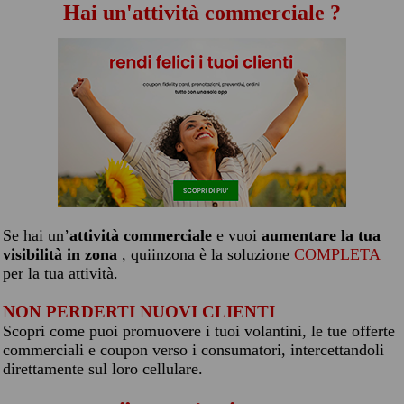
Hai un'attività commerciale ?
Se hai un’
attività commerciale
e vuoi
aumentare la tua
visibilità in zona
, quiinzona è la soluzione
COMPLETA
per la tua attività.
NON PERDERTI NUOVI CLIENTI
Scopri come puoi promuovere i tuoi volantini, le tue offerte
commerciali e coupon verso i consumatori, intercettandoli
direttamente sul loro cellulare.