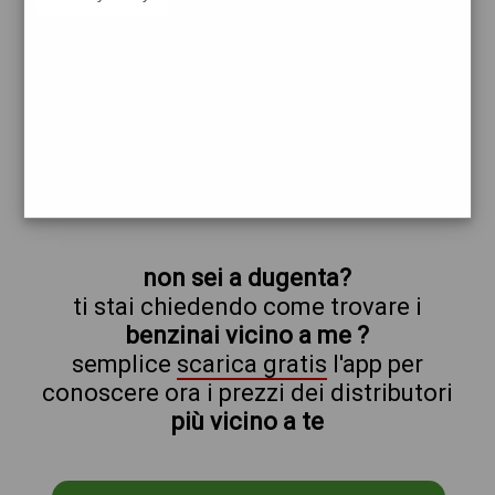
esso
dugenta
prezzi Giap
prezzi Benzina 2,009 - Benzina 2,009
Self - Gasolio 2,149 - Gasolio 2,149 Self
trova il benzinaio vicino a te
non sei a dugenta?
ti stai chiedendo come trovare i
benzinai vicino a me ?
semplice
scarica gratis
l'app per
conoscere ora i prezzi dei distributori
più vicino a te