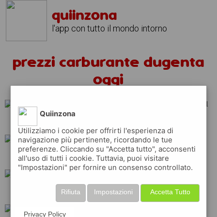
quiinzona
l'app con tutto il mondo intorno
prezzi carburante dugenta
oggi
Quiinzona
api
repsol
shell
Utilizziamo i cookie per offrirti l'esperienza di
navigazione più pertinente, ricordando le tue
preferenze. Cliccando su "Accetta tutto", acconsenti
total
erg
ip
all'uso di tutti i cookie. Tuttavia, puoi visitare
"Impostazioni" per fornire un consenso controllato.
eni
tamoil
q8
Rifiuta
Impostazioni
Accetta Tutto
Privacy Policy