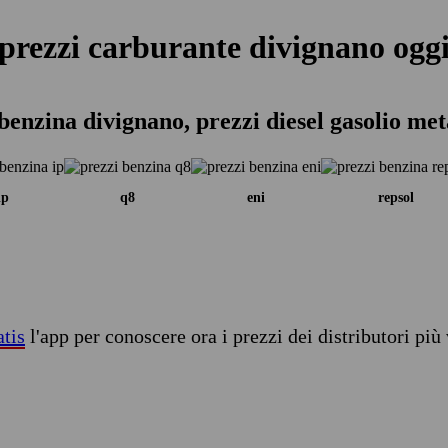
prezzi carburante divignano ogg
benzina divignano, prezzi diesel gasolio me
ip
q8
eni
repsol
atis
l'app per conoscere ora i prezzi dei distributori più 