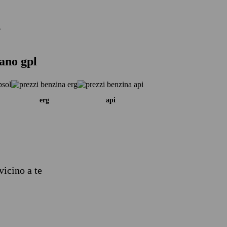
i
tano gpl
erg
api
vicino a te