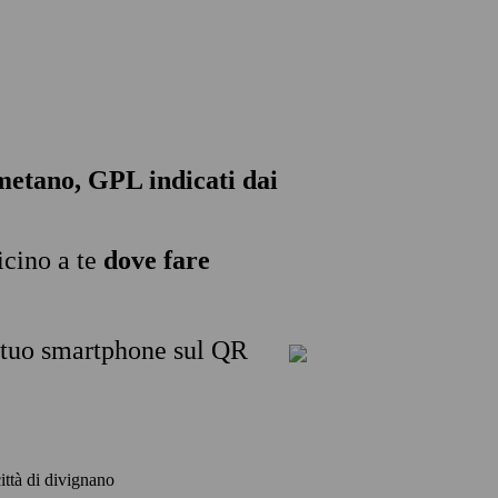
, metano, GPL indicati dai
icino a te
dove fare
l tuo smartphone sul QR
città di divignano