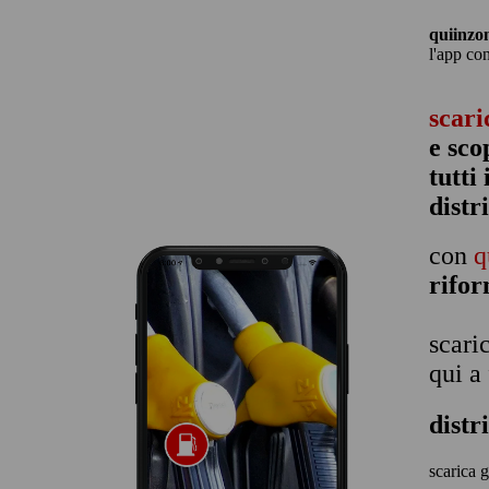
quiinzo
l'app co
scari
e sco
tutti
distr
con
q
rifo
scari
qui a
distr
scarica g