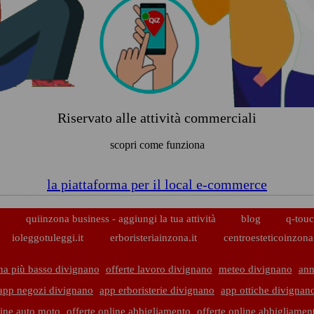
Riservato alle attività commerciali
scopri come funziona
la piattaforma per il local e-commerce
p
quiinzona business - aggiungi la tua attività
blog
q-touc
ioleggotuleggi.it
erboristeriainzona.it
centroesteticoinzona.
na più basso divignano
offerte lavoro divignano
meteo divignano
ann
app negozi divignano
app erboristerie divignano
app ottiche divignan
line auto moto
offerte online abbigliamento
offerte online abbigliamen