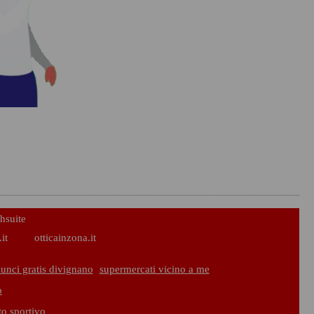
hsuite
it
otticainzona.it
unci gratis divignano
supermercati vicino a me
o
to sportivo