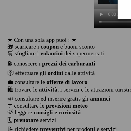
★ Con una sola app puoi : ★
🎁 scaricare i
coupon
e buoni sconto
🛒 sfogliare i
volantini
dei supermercati
⛽ conoscere i
prezzi dei carburanti
📦 effettuare gli
ordini
dalle attività
💼 consultare le
offerte di lavoro
🛍️ trovare le
attività
, i servizi e le attrazioni turist
📣 consultare ed inserire gratis gli
annunci
☂ consultare le
previsioni meteo
💡 leggere
consigli e curiosità
🗓️
prenotare
servizi
📝 richiedere
preventivi
per prodotti e servizi