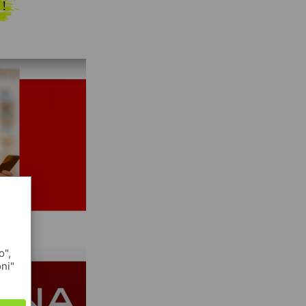
 !
o",
oni"