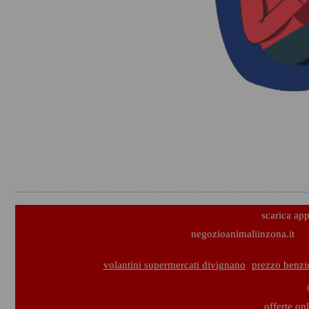
scarica ap
negozioanimaliinzona.it
volantini supermercati divignano
prezzo benzi
offerte on