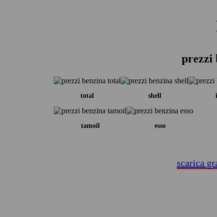
prezzi 
total
shell
tamoil
esso
scarica gr