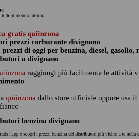
na
n tutto il mondo intorno
ca gratis quiinzona
pri prezzi carburante divignano
 i prezzi di oggi per benzina, diesel, gasolio
ibutori a divignano
uiinzona
raggiungi più facilmente le attività v
rnimento
ca
quiinzona
dallo store ufficiale oppure usa i
 fianco
ibutori benzina divignano
ratis l'app e scopri i prezzi benzina dei distributori più vicino a te nella 