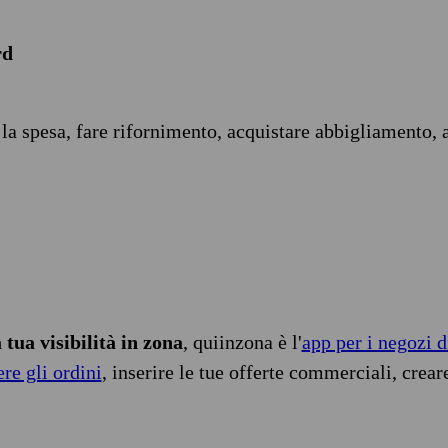
rd
 la spesa, fare rifornimento, acquistare abbigliamento, 
tua visibilità in zona
, quiinzona è l'
app per i negozi d
ere gli ordini
, inserire le tue offerte commerciali, crear