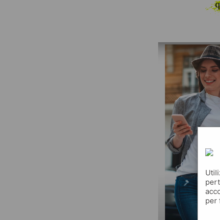
q
Util
pert
acco
per 