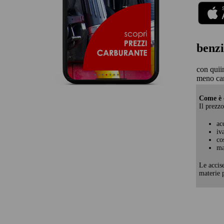
benzi
con quii
meno car
Come è c
Il prezzo
ac
iv
co
ma
Le accis
materie p