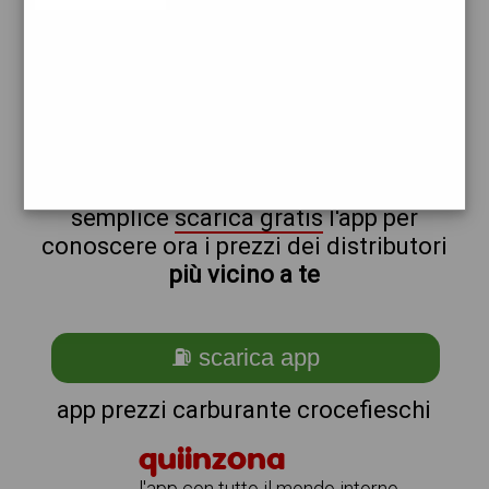
total
non sei a crocefieschi?
ti stai chiedendo come trovare i
benzinai vicino a me ?
semplice
scarica gratis
l'app per
conoscere ora i prezzi dei distributori
più vicino a te
⛽ scarica app
app prezzi carburante crocefieschi
quiinzona
l'app con tutto il mondo intorno