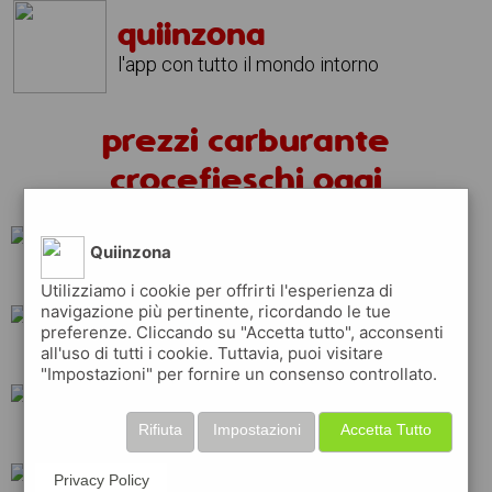
quiinzona
l'app con tutto il mondo intorno
prezzi carburante
crocefieschi oggi
Quiinzona
q8
eni
repsol
Utilizziamo i cookie per offrirti l'esperienza di
navigazione più pertinente, ricordando le tue
preferenze. Cliccando su "Accetta tutto", acconsenti
all'uso di tutti i cookie. Tuttavia, puoi visitare
erg
api
esso
"Impostazioni" per fornire un consenso controllato.
Rifiuta
Impostazioni
Accetta Tutto
tamoil
ip
shell
Privacy Policy