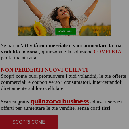
Se hai un’
attività commerciale
e vuoi
aumentare la tua
visibilità in zona
, quiinzona è la soluzione
COMPLETA
per la tua attività.
NON PERDERTI NUOVI CLIENTI
Scopri come puoi promuovere i tuoi volantini, le tue offerte
commerciali e coupon verso i consumatori, intercettandoli
direttamente sul loro cellulare.
quiinzona business
Scarica gratis
ed usa i servizi
offerti per aumentare le tue vendite, senza costi fissi
SCOPRI COME