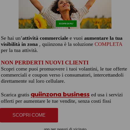
Se hai un’
attività commerciale
e vuoi
aumentare la tua
visibilità in zona
, quiinzona è la soluzione
COMPLETA
per la tua attività.
NON PERDERTI NUOVI CLIENTI
Scopri come puoi promuovere i tuoi volantini, le tue offerte
commerciali e coupon verso i consumatori, intercettandoli
direttamente sul loro cellulare.
quiinzona business
Scarica gratis
ed usa i servizi
offerti per aumentare le tue vendite, senza costi fissi
SCOPRI COME
app per negozi di vicinato