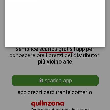
tamoil
non sei a comerio?
ti stai chiedendo come trovare i
benzinai vicino a me ?
semplice
scarica gratis
l'app per
conoscere ora i prezzi dei distributori
più vicino a te
⛽ scarica app
app prezzi carburante comerio
quiinzona
l'app con tutto il mondo intorno