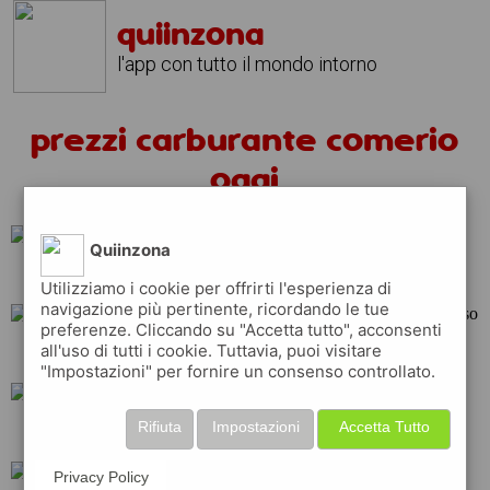
quiinzona
l'app con tutto il mondo intorno
prezzi carburante comerio
oggi
Quiinzona
api
total
eni
Utilizziamo i cookie per offrirti l'esperienza di
navigazione più pertinente, ricordando le tue
preferenze. Cliccando su "Accetta tutto", acconsenti
all'uso di tutti i cookie. Tuttavia, puoi visitare
shell
repsol
esso
"Impostazioni" per fornire un consenso controllato.
Rifiuta
Impostazioni
Accetta Tutto
ip
erg
q8
Privacy Policy