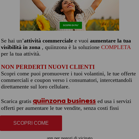
Se hai un’
attività commerciale
e vuoi
aumentare la tua
visibilità in zona
, quiinzona è la soluzione
COMPLETA
per la tua attività.
NON PERDERTI NUOVI CLIENTI
Scopri come puoi promuovere i tuoi volantini, le tue offerte
commerciali e coupon verso i consumatori, intercettandoli
direttamente sul loro cellulare.
quiinzona business
Scarica gratis
ed usa i servizi
offerti per aumentare le tue vendite, senza costi fissi
SCOPRI COME
app per negozi di vicinato