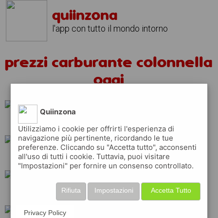
quiinzona
l'app con tutto il mondo intorno
prezzi carburante colonnella
oggi
Quiinzona
tamoil
repsol
Utilizziamo i cookie per offrirti l'esperienza di
navigazione più pertinente, ricordando le tue
preferenze. Cliccando su "Accetta tutto", acconsenti
all'uso di tutti i cookie. Tuttavia, puoi visitare
eni
total
erg
"Impostazioni" per fornire un consenso controllato.
Rifiuta
Impostazioni
Accetta Tutto
api
q8
shell
Privacy Policy