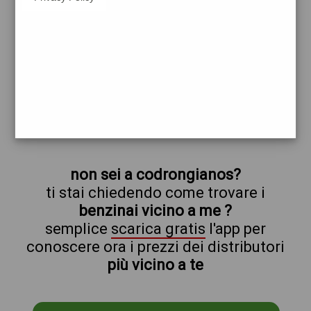
esso
codrongianos
prezzi Pompe Bianche
prezzi Benzina 2,099 - Benzina 2,099
Self - Gasolio 2,199 - Gasolio 2,199 Self
trova il benzinaio vicino a te
non sei a codrongianos?
ti stai chiedendo come trovare i
benzinai vicino a me ?
semplice
scarica gratis
l'app per
conoscere ora i prezzi dei distributori
più vicino a te