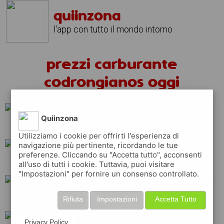
quiinzona
l'app con tutto il mondo intorno
prezzi carburante
codrongianos oggi
Quiinzona
eni
shell
q8
Utilizziamo i cookie per offrirti l'esperienza di
navigazione più pertinente, ricordando le tue
preferenze. Cliccando su "Accetta tutto", acconsenti
repsol
ip
erg
all'uso di tutti i cookie. Tuttavia, puoi visitare
"Impostazioni" per fornire un consenso controllato.
api
total
tamoil
Rifiuta
Impostazioni
Accetta Tutto
Privacy Policy