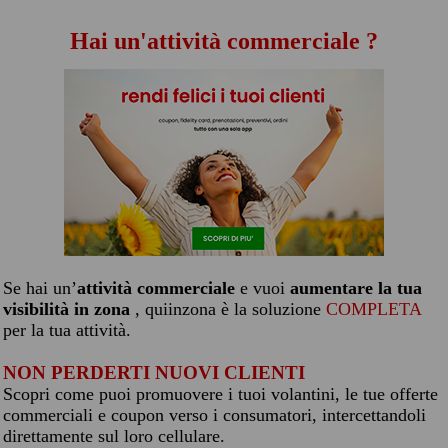
Hai un'attività commerciale ?
Se hai un’
attività commerciale
e vuoi
aumentare la tua
visibilità in zona
, quiinzona è la soluzione
COMPLETA
per la tua attività.
NON PERDERTI NUOVI CLIENTI
Scopri come puoi promuovere i tuoi volantini, le tue offerte
commerciali e coupon verso i consumatori, intercettandoli
direttamente sul loro cellulare.