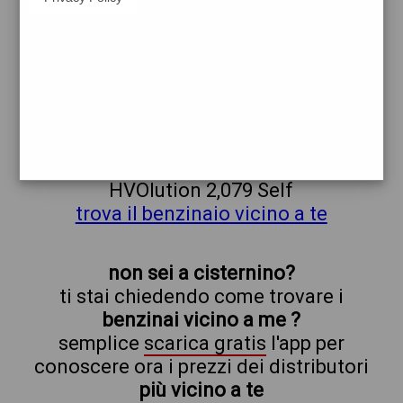
shell
cisternino
prezzi Agip Eni
prezzi Benzina 2,229 - Benzina 2,009
Self - Gasolio 2,299 - Gasolio 2,079 Self -
Blue Super 2,159 Self - HVOlution 2,299 -
HVOlution 2,079 Self
trova il benzinaio vicino a te
non sei a cisternino?
ti stai chiedendo come trovare i
benzinai vicino a me ?
semplice
scarica gratis
l'app per
conoscere ora i prezzi dei distributori
più vicino a te