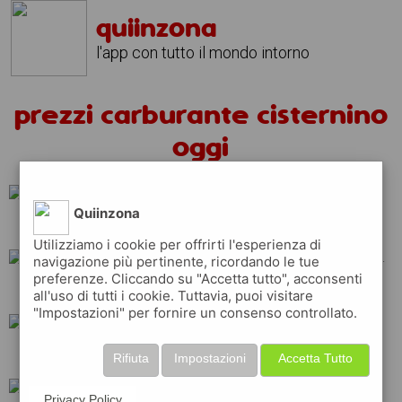
quiinzona
l'app con tutto il mondo intorno
prezzi carburante cisternino
oggi
Quiinzona
repsol
ip
api
Utilizziamo i cookie per offrirti l'esperienza di
navigazione più pertinente, ricordando le tue
preferenze. Cliccando su "Accetta tutto", acconsenti
total
tamoil
eni
all'uso di tutti i cookie. Tuttavia, puoi visitare
"Impostazioni" per fornire un consenso controllato.
erg
esso
q8
Rifiuta
Impostazioni
Accetta Tutto
Privacy Policy