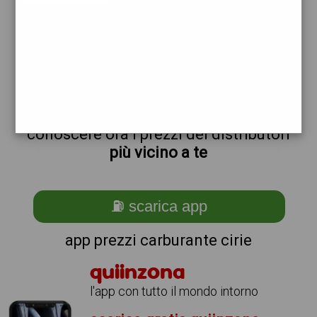
non sei a cirie?
ti stai chiedendo come trovare i
benzinai vicino a me ?
semplice
scarica gratis
l'app per
conoscere ora i prezzi dei distributori
più vicino a te
⛽ scarica app
app prezzi carburante cirie
quiinzona
l'app con tutto il mondo intorno