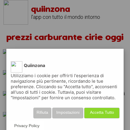
quiinzona
l'app con tutto il mondo intorno
prezzi carburante cirie oggi
erg
ip
eni
Quiinzona
Utilizziamo i cookie per offrirti l'esperienza di
navigazione più pertinente, ricordando le tue
esso
q8
total
preferenze. Cliccando su "Accetta tutto", acconsenti
all'uso di tutti i cookie. Tuttavia, puoi visitare
"Impostazioni" per fornire un consenso controllato.
tamoil
shell
api
Rifiuta
Impostazioni
Accetta Tutto
repsol
Privacy Policy