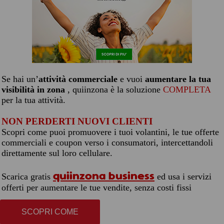
Se hai un’
attività commerciale
e vuoi
aumentare la tua
visibilità in zona
, quiinzona è la soluzione
COMPLETA
per la tua attività.
NON PERDERTI NUOVI CLIENTI
Scopri come puoi promuovere i tuoi volantini, le tue offerte
commerciali e coupon verso i consumatori, intercettandoli
direttamente sul loro cellulare.
quiinzona business
Scarica gratis
ed usa i servizi
offerti per aumentare le tue vendite, senza costi fissi
SCOPRI COME