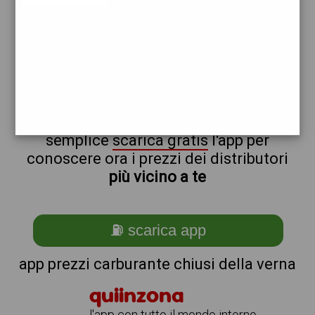
eni
shell
non sei a chiusi_@_della_@_verna?
ti stai chiedendo come trovare i
benzinai vicino a me ?
semplice
scarica gratis
l'app per
conoscere ora i prezzi dei distributori
più vicino a te
⛽ scarica app
app prezzi carburante chiusi della verna
quiinzona
l'app con tutto il mondo intorno