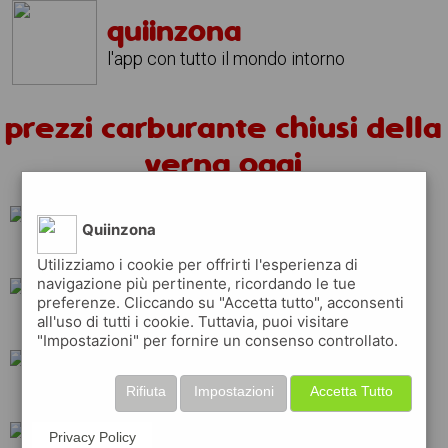
quiinzona
l'app con tutto il mondo intorno
prezzi carburante chiusi della
verna oggi
Quiinzona
q8
ip
api
Utilizziamo i cookie per offrirti l'esperienza di
navigazione più pertinente, ricordando le tue
preferenze. Cliccando su "Accetta tutto", acconsenti
all'uso di tutti i cookie. Tuttavia, puoi visitare
tamoil
repsol
"Impostazioni" per fornire un consenso controllato.
Rifiuta
Impostazioni
Accetta Tutto
erg
total
esso
Privacy Policy