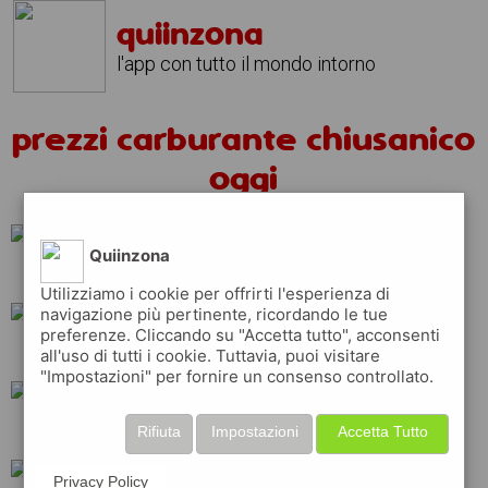
quiinzona
l'app con tutto il mondo intorno
prezzi carburante chiusanico
oggi
Quiinzona
repsol
total
Utilizziamo i cookie per offrirti l'esperienza di
navigazione più pertinente, ricordando le tue
preferenze. Cliccando su "Accetta tutto", acconsenti
tamoil
eni
erg
all'uso di tutti i cookie. Tuttavia, puoi visitare
"Impostazioni" per fornire un consenso controllato.
q8
ip
api
Rifiuta
Impostazioni
Accetta Tutto
Privacy Policy