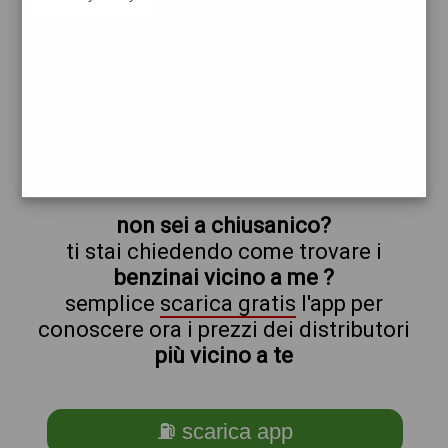
shell
esso
chiusanico
prezzi Api-Ip
prezzi Benzina 2,019 - Gasolio 2,199
trova il benzinaio vicino a te
non sei a chiusanico?
ti stai chiedendo come trovare i
benzinai vicino a me ?
semplice
scarica gratis
l'app per
conoscere ora i prezzi dei distributori
più vicino a te
⛽ scarica app