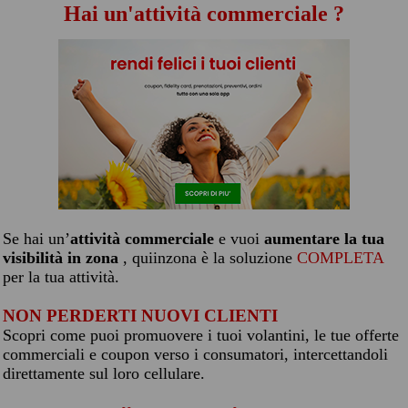
Hai un'attività commerciale ?
Se hai un’
attività commerciale
e vuoi
aumentare la tua
visibilità in zona
, quiinzona è la soluzione
COMPLETA
per la tua attività.
NON PERDERTI NUOVI CLIENTI
Scopri come puoi promuovere i tuoi volantini, le tue offerte
commerciali e coupon verso i consumatori, intercettandoli
direttamente sul loro cellulare.