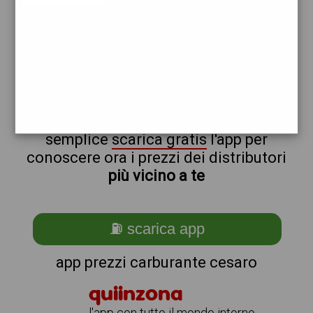
total
non sei a cesaro?
ti stai chiedendo come trovare i
benzinai vicino a me ?
semplice
scarica gratis
l'app per
conoscere ora i prezzi dei distributori
più vicino a te
⛽ scarica app
app prezzi carburante cesaro
quiinzona
l'app con tutto il mondo intorno