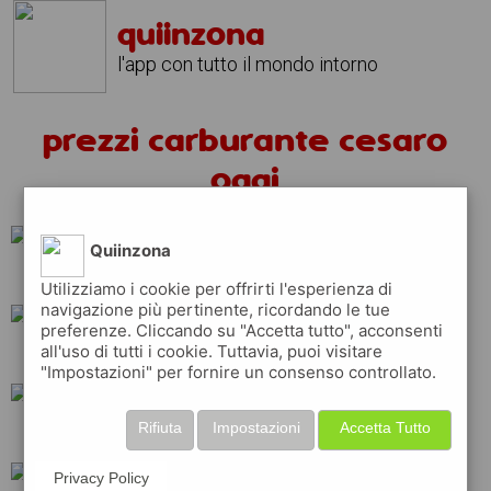
quiinzona
l'app con tutto il mondo intorno
prezzi carburante cesaro
oggi
Quiinzona
ip
repsol
api
Utilizziamo i cookie per offrirti l'esperienza di
navigazione più pertinente, ricordando le tue
preferenze. Cliccando su "Accetta tutto", acconsenti
all'uso di tutti i cookie. Tuttavia, puoi visitare
erg
shell
esso
"Impostazioni" per fornire un consenso controllato.
Rifiuta
Impostazioni
Accetta Tutto
tamoil
q8
eni
Privacy Policy