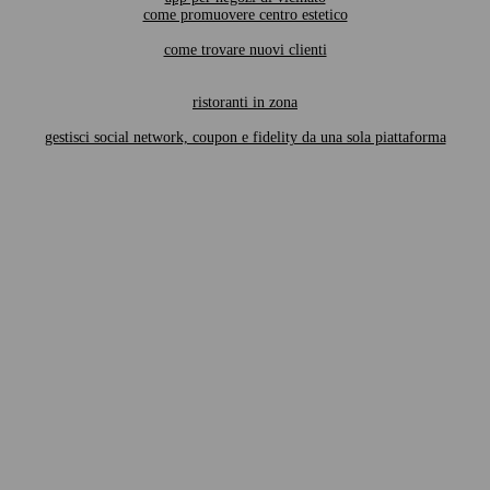
come promuovere centro estetico
come trovare nuovi clienti
ristoranti in zona
gestisci social network, coupon e fidelity da una sola piattaforma