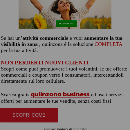
Se hai un’
attività commerciale
e vuoi
aumentare la tua
visibilità in zona
, quiinzona è la soluzione
COMPLETA
per la tua attività.
NON PERDERTI NUOVI CLIENTI
Scopri come puoi promuovere i tuoi volantini, le tue offerte
commerciali e coupon verso i consumatori, intercettandoli
direttamente sul loro cellulare.
quiinzona business
Scarica gratis
ed usa i servizi
offerti per aumentare le tue vendite, senza costi fissi
SCOPRI COME
app per negozi di vicinato