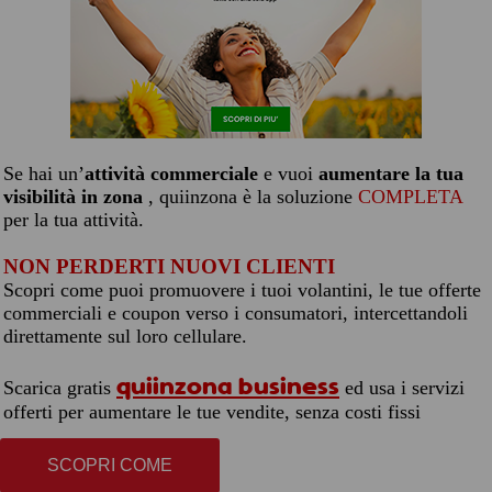
Se hai un’
attività commerciale
e vuoi
aumentare la tua
visibilità in zona
, quiinzona è la soluzione
COMPLETA
per la tua attività.
NON PERDERTI NUOVI CLIENTI
Scopri come puoi promuovere i tuoi volantini, le tue offerte
commerciali e coupon verso i consumatori, intercettandoli
direttamente sul loro cellulare.
quiinzona business
Scarica gratis
ed usa i servizi
offerti per aumentare le tue vendite, senza costi fissi
SCOPRI COME