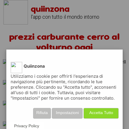
quiinzona
l'app con tutto il mondo intorno
prezzi carburante cerro al
volturno oggi
Quiinzona
total
repsol
shell
Utilizziamo i cookie per offrirti l'esperienza di
navigazione più pertinente, ricordando le tue
preferenze. Cliccando su "Accetta tutto", acconsenti
all'uso di tutti i cookie. Tuttavia, puoi visitare
eni
api
tamoil
"Impostazioni" per fornire un consenso controllato.
Rifiuta
Impostazioni
Accetta Tutto
q8
ip
esso
Privacy Policy