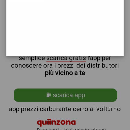
erg
non sei a cerro_@_al_@_volturno?
ti stai chiedendo come trovare i
benzinai vicino a me ?
semplice
scarica gratis
l'app per
conoscere ora i prezzi dei distributori
più vicino a te
⛽ scarica app
app prezzi carburante cerro al volturno
quiinzona
l'app con tutto il mondo intorno