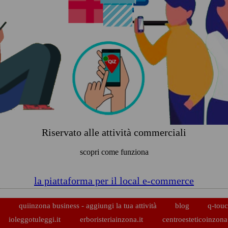
Riservato alle attività commerciali
scopri come funziona
la piattaforma per il local e-commerce
p
quiinzona business - aggiungi la tua attività
blog
q-touc
ioleggotuleggi.it
erboristeriainzona.it
centroesteticoinzona.