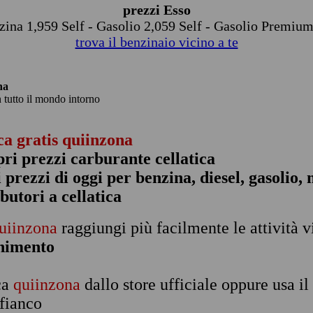
prezzi Esso
zina 1,959 Self - Gasolio 2,059 Self - Gasolio Premium
trova il benzinaio vicino a te
na
n tutto il mondo intorno
ca gratis quiinzona
pri prezzi carburante cellatica
 i prezzi di oggi per benzina, diesel, gasolio
ibutori a cellatica
uiinzona
raggiungi più facilmente le attività v
rnimento
ca
quiinzona
dallo store ufficiale oppure usa i
 fianco