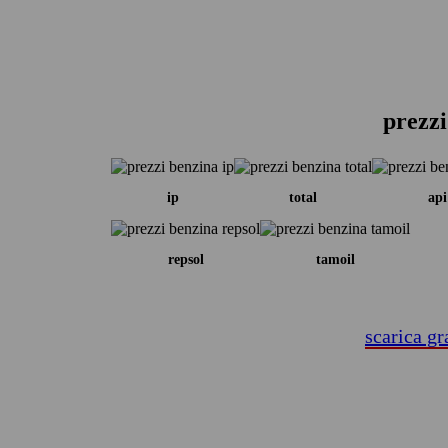
prezzi
ip
total
api
repsol
tamoil
scarica gr