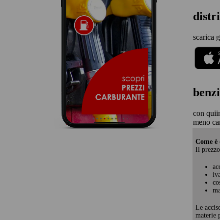
distr
scarica g
benzi
con quii
meno car
Come è c
Il prezzo
ac
iv
co
ma
Le accis
materie p