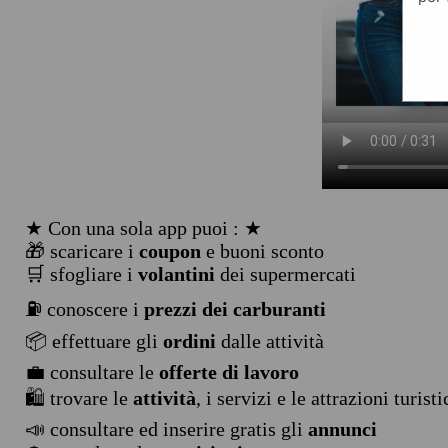
★ Con una sola app puoi : ★
🎁 scaricare i
coupon
e buoni sconto
🛒 sfogliare i
volantini
dei supermercati
⛽ conoscere i
prezzi dei carburanti
📦 effettuare gli
ordini
dalle attività
💼 consultare le
offerte di lavoro
🛍️ trovare le
attività
, i servizi e le attrazioni turist
📣 consultare ed inserire gratis gli
annunci