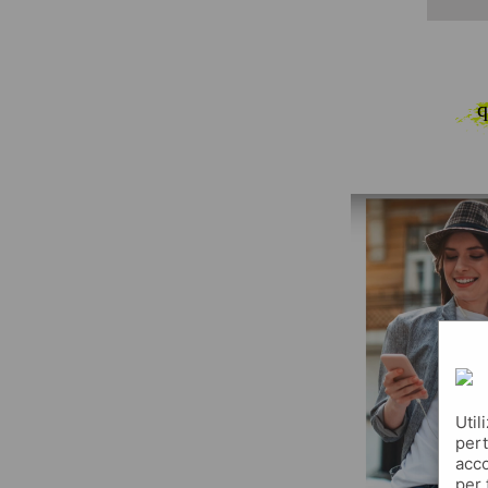
q
Util
pert
acco
per 