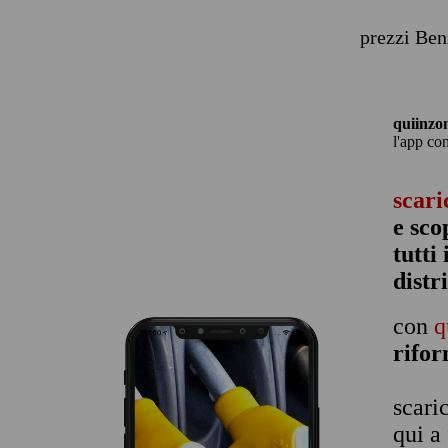
prezzi Ben
quiinzo
l'app co
scari
e sco
tutti
distr
con
q
rifo
scari
qui a