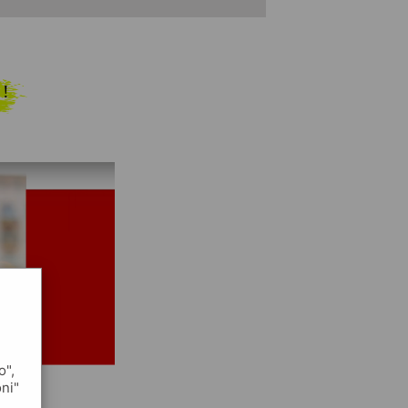
 !
o",
oni"