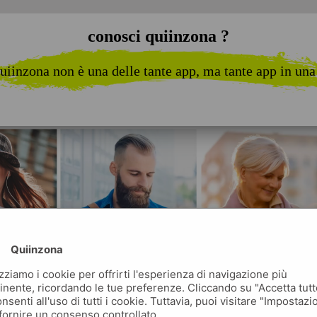
conosci quiinzona ?
uiinzona non è una delle tante app, ma tante app in una
Quiinzona
izziamo i cookie per offrirti l'esperienza di navigazione più
inente, ricordando le tue preferenze. Cliccando su "Accetta tutt
nsenti all'uso di tutti i cookie. Tuttavia, puoi visitare "Impostazi
fornire un consenso controllato.