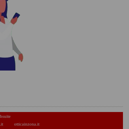
hsuite
it
otticainzona.it