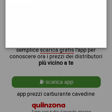
eni
non sei a cavedine?
ti stai chiedendo come trovare i
benzinai vicino a me ?
semplice
scarica gratis
l'app per
conoscere ora i prezzi dei distributori
più vicino a te
⛽ scarica app
app prezzi carburante cavedine
quiinzona
l'app con tutto il mondo intorno