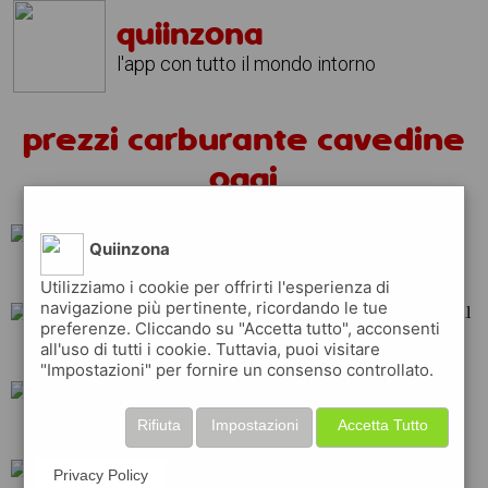
quiinzona
l'app con tutto il mondo intorno
prezzi carburante cavedine
oggi
Quiinzona
api
total
q8
Utilizziamo i cookie per offrirti l'esperienza di
navigazione più pertinente, ricordando le tue
preferenze. Cliccando su "Accetta tutto", acconsenti
all'uso di tutti i cookie. Tuttavia, puoi visitare
ip
repsol
tamoil
"Impostazioni" per fornire un consenso controllato.
Rifiuta
Impostazioni
Accetta Tutto
esso
erg
shell
Privacy Policy