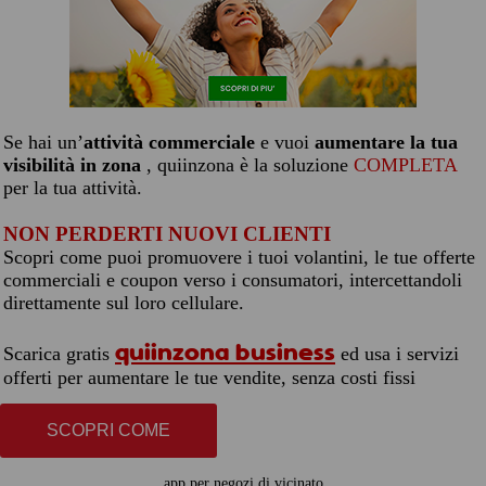
Se hai un’
attività commerciale
e vuoi
aumentare la tua
visibilità in zona
, quiinzona è la soluzione
COMPLETA
per la tua attività.
NON PERDERTI NUOVI CLIENTI
Scopri come puoi promuovere i tuoi volantini, le tue offerte
commerciali e coupon verso i consumatori, intercettandoli
direttamente sul loro cellulare.
quiinzona business
Scarica gratis
ed usa i servizi
offerti per aumentare le tue vendite, senza costi fissi
SCOPRI COME
app per negozi di vicinato