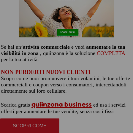
Se hai un’
attività commerciale
e vuoi
aumentare la tua
visibilità in zona
, quiinzona è la soluzione
COMPLETA
per la tua attività.
NON PERDERTI NUOVI CLIENTI
Scopri come puoi promuovere i tuoi volantini, le tue offerte
commerciali e coupon verso i consumatori, intercettandoli
direttamente sul loro cellulare.
quiinzona business
Scarica gratis
ed usa i servizi
offerti per aumentare le tue vendite, senza costi fissi
SCOPRI COME