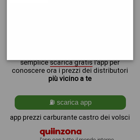
tamoil
eni
non sei a castro_@_dei_@_volsci?
ti stai chiedendo come trovare i
benzinai vicino a me ?
semplice
scarica gratis
l'app per
conoscere ora i prezzi dei distributori
più vicino a te
⛽ scarica app
app prezzi carburante castro dei volsci
quiinzona
l'app con tutto il mondo intorno