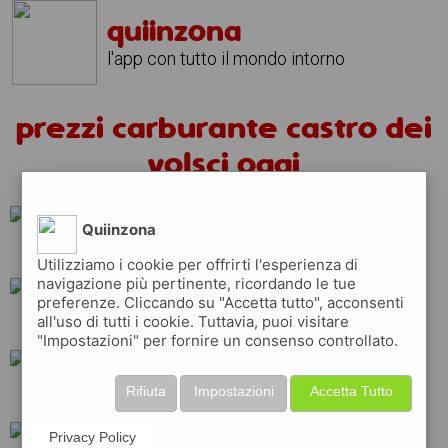
quiinzona
l'app con tutto il mondo intorno
prezzi carburante castro dei
volsci oggi
Quiinzona
ip
erg
repsol
Utilizziamo i cookie per offrirti l'esperienza di
navigazione più pertinente, ricordando le tue
preferenze. Cliccando su "Accetta tutto", acconsenti
all'uso di tutti i cookie. Tuttavia, puoi visitare
q8
api
total
"Impostazioni" per fornire un consenso controllato.
Rifiuta
Impostazioni
Accetta Tutto
esso
shell
Privacy Policy