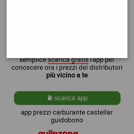
eni
non sei a castellar_@_guidobono?
ti stai chiedendo come trovare i
benzinai vicino a me ?
semplice
scarica gratis
l'app per
conoscere ora i prezzi dei distributori
più vicino a te
⛽ scarica app
app prezzi carburante castellar
guidobono
quiinzona