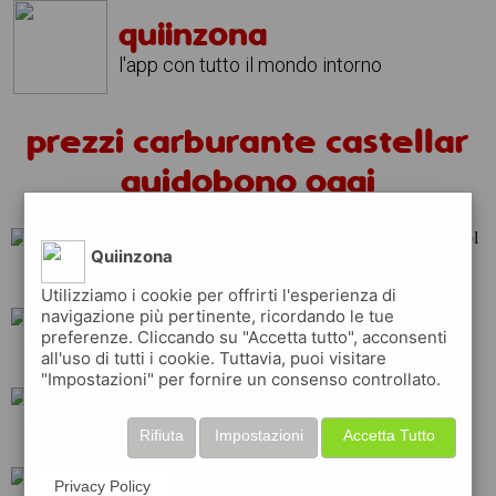
quiinzona
l'app con tutto il mondo intorno
prezzi carburante castellar
guidobono oggi
Quiinzona
tamoil
ip
repsol
Utilizziamo i cookie per offrirti l'esperienza di
navigazione più pertinente, ricordando le tue
preferenze. Cliccando su "Accetta tutto", acconsenti
all'uso di tutti i cookie. Tuttavia, puoi visitare
q8
api
total
"Impostazioni" per fornire un consenso controllato.
Rifiuta
Impostazioni
Accetta Tutto
esso
shell
erg
Privacy Policy