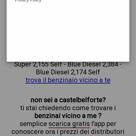
q8
erg
castelbelforte
prezzi Agip Eni
prezzi Benzina 2,215 - Benzina 2,005
Self - Gasolio 2,284 - Gasolio 2,074 Self -
Metano 1,399 - Blue Super 2,365 - Blue
Super 2,155 Self - Blue Diesel 2,384 -
Blue Diesel 2,174 Self
trova il benzinaio vicino a te
non sei a castelbelforte?
ti stai chiedendo come trovare i
benzinai vicino a me ?
semplice
scarica gratis
l'app per
conoscere ora i prezzi dei distributori