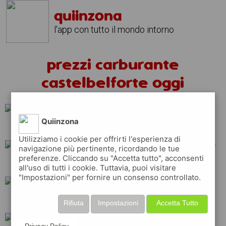
quiinzona
l'app con tutto il mondo intorno
prezzi carburante
castelbelforte oggi
Quiinzona
total
shell
Utilizziamo i cookie per offrirti l'esperienza di
navigazione più pertinente, ricordando le tue
preferenze. Cliccando su "Accetta tutto", acconsenti
tamoil
eni
esso
all'uso di tutti i cookie. Tuttavia, puoi visitare
"Impostazioni" per fornire un consenso controllato.
ip
api
repsol
Rifiuta
Impostazioni
Accetta Tutto
Privacy Policy