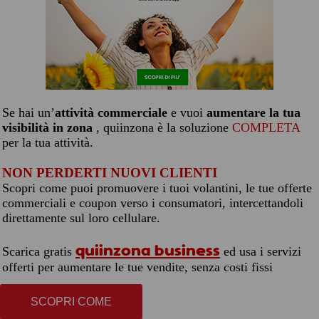
Se hai un’
attività commerciale
e vuoi
aumentare la tua
visibilità in zona
, quiinzona è la soluzione
COMPLETA
per la tua attività.
NON PERDERTI NUOVI CLIENTI
Scopri come puoi promuovere i tuoi volantini, le tue offerte
commerciali e coupon verso i consumatori, intercettandoli
direttamente sul loro cellulare.
quiinzona business
Scarica gratis
ed usa i servizi
offerti per aumentare le tue vendite, senza costi fissi
SCOPRI COME