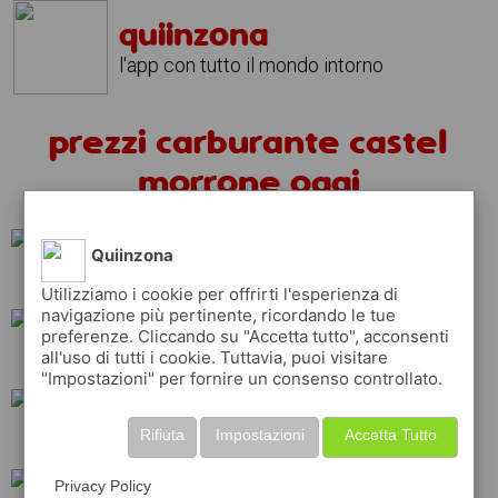
quiinzona
l'app con tutto il mondo intorno
prezzi carburante castel
morrone oggi
Quiinzona
total
shell
esso
Utilizziamo i cookie per offrirti l'esperienza di
navigazione più pertinente, ricordando le tue
preferenze. Cliccando su "Accetta tutto", acconsenti
all'uso di tutti i cookie. Tuttavia, puoi visitare
eni
erg
ip
"Impostazioni" per fornire un consenso controllato.
Rifiuta
Impostazioni
Accetta Tutto
repsol
api
q8
Privacy Policy