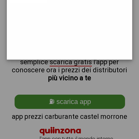
tamoil
non sei a castel_@_morrone?
ti stai chiedendo come trovare i
benzinai vicino a me ?
semplice
scarica gratis
l'app per
conoscere ora i prezzi dei distributori
più vicino a te
⛽ scarica app
app prezzi carburante castel morrone
quiinzona
l'app con tutto il mondo intorno