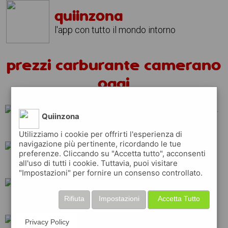
quiinzona
l'app con tutto il mondo intorno
prezzi carburante camerano
oggi
Quiinzona
erg
esso
repsol
Utilizziamo i cookie per offrirti l'esperienza di
navigazione più pertinente, ricordando le tue
preferenze. Cliccando su "Accetta tutto", acconsenti
all'uso di tutti i cookie. Tuttavia, puoi visitare
eni
total
api
"Impostazioni" per fornire un consenso controllato.
Rifiuta
Impostazioni
Accetta Tutto
ip
shell
q8
Privacy Policy