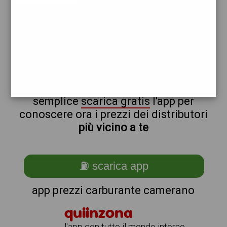
tamoil
non sei a camerano?
ti stai chiedendo come trovare i
benzinai vicino a me ?
semplice
scarica gratis
l'app per
conoscere ora i prezzi dei distributori
più vicino a te
⛽ scarica app
app prezzi carburante camerano
quiinzona
l'app con tutto il mondo intorno