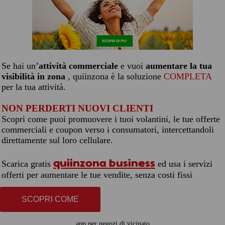
Se hai un’
attività commerciale
e vuoi
aumentare la tua
visibilità in zona
, quiinzona è la soluzione
COMPLETA
per la tua attività.
NON PERDERTI NUOVI CLIENTI
Scopri come puoi promuovere i tuoi volantini, le tue offerte
commerciali e coupon verso i consumatori, intercettandoli
direttamente sul loro cellulare.
quiinzona business
Scarica gratis
ed usa i servizi
offerti per aumentare le tue vendite, senza costi fissi
SCOPRI COME
app per negozi di vicinato