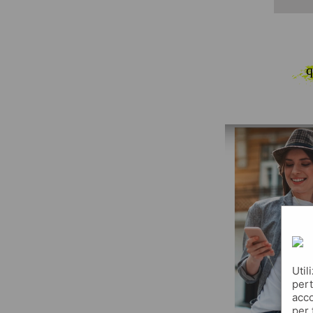
q
Util
pert
acco
per 