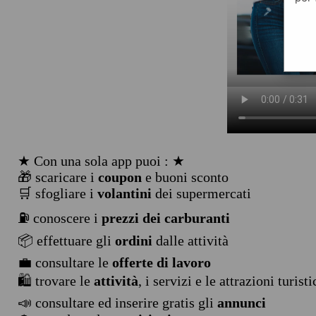
★ Con una sola app puoi : ★
🎁 scaricare i
coupon
e buoni sconto
🛒 sfogliare i
volantini
dei supermercati
⛽ conoscere i
prezzi dei carburanti
📦 effettuare gli
ordini
dalle attività
💼 consultare le
offerte di lavoro
🛍️ trovare le
attività
, i servizi e le attrazioni turist
📣 consultare ed inserire gratis gli
annunci