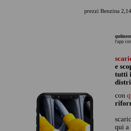
prezzi Benzina 2,14
quiinzo
l'app co
scari
e sco
tutti
distr
con
q
rifo
scari
qui a