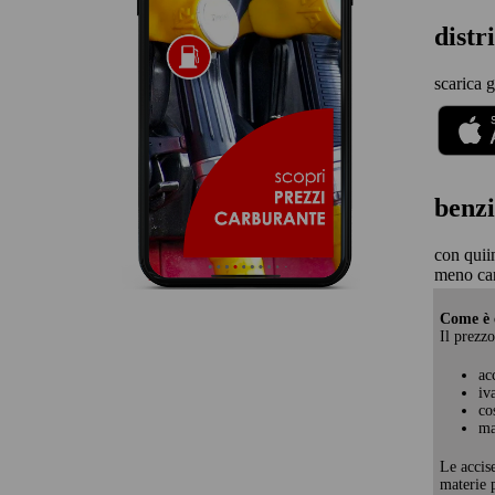
distr
scarica g
benzi
con quii
meno car
Come è c
Il prezzo
ac
iv
co
ma
Le accis
materie p