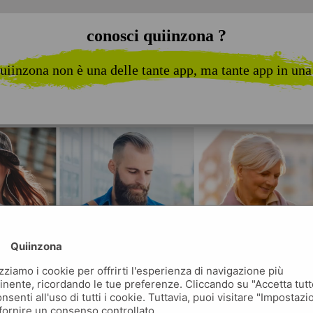
conosci quiinzona ?
uiinzona non è una delle tante app, ma tante app in una
Quiinzona
izziamo i cookie per offrirti l'esperienza di navigazione più
inente, ricordando le tue preferenze. Cliccando su "Accetta tutt
nsenti all'uso di tutti i cookie. Tuttavia, puoi visitare "Impostazi
fornire un consenso controllato.