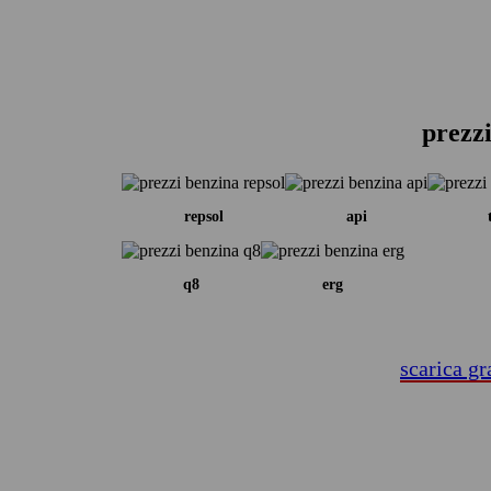
prezzi
repsol
api
q8
erg
scarica gr