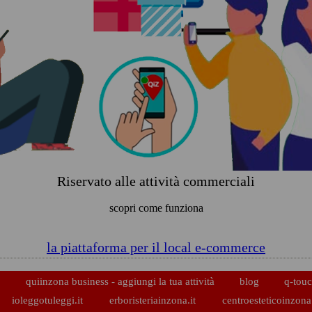
Riservato alle attività commerciali
scopri come funziona
la piattaforma per il local e-commerce
p
quiinzona business - aggiungi la tua attività
blog
q-touc
ioleggotuleggi.it
erboristeriainzona.it
centroesteticoinzona.