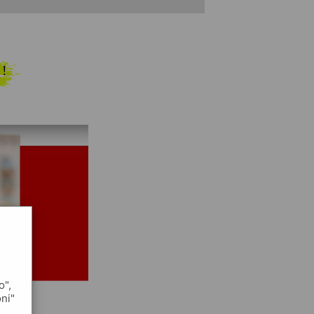
 !
o",
oni"