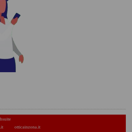
hsuite
it
otticainzona.it