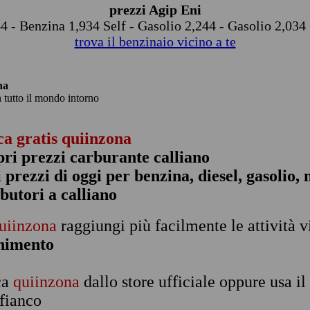
prezzi Agip Eni
4 - Benzina 1,934 Self - Gasolio 2,244 - Gasolio 2,034
trova il benzinaio vicino a te
na
n tutto il mondo intorno
ca gratis quiinzona
pri prezzi carburante calliano
 i prezzi di oggi per benzina, diesel, gasolio
ibutori a calliano
uiinzona
raggiungi più facilmente le attività v
rnimento
ca
quiinzona
dallo store ufficiale oppure usa i
 fianco