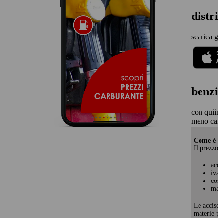
distr
scarica g
benzi
con quii
meno car
Come è c
Il prezzo
ac
iv
co
ma
Le accis
materie p