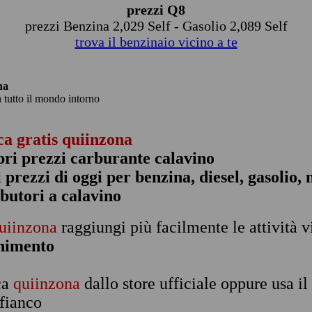
prezzi Q8
prezzi Benzina 2,029 Self - Gasolio 2,089 Self
trova il benzinaio vicino a te
na
n tutto il mondo intorno
ca gratis quiinzona
pri prezzi carburante calavino
 i prezzi di oggi per benzina, diesel, gasolio
ibutori a calavino
uiinzona
raggiungi più facilmente le attività v
rnimento
ca
quiinzona
dallo store ufficiale oppure usa i
 fianco