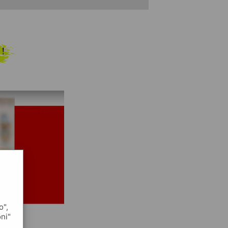
 !
o",
oni"