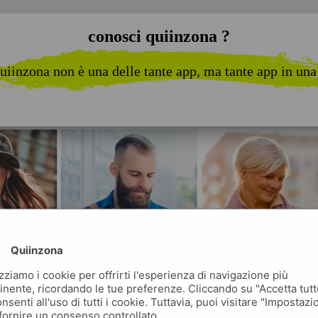
conosci quiinzona ?
uiinzona non è una delle tante app, ma tante app in una
Quiinzona
izziamo i cookie per offrirti l'esperienza di navigazione più
inente, ricordando le tue preferenze. Cliccando su "Accetta tutt
nsenti all'uso di tutti i cookie. Tuttavia, puoi visitare "Impostazi
fornire un consenso controllato.