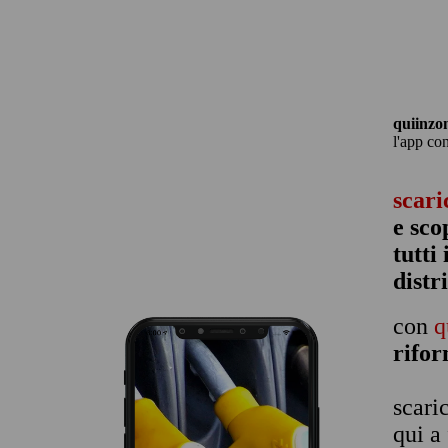
quiinzo
l'app co
scari
e sco
tutti
distr
con
q
rifo
scari
qui a