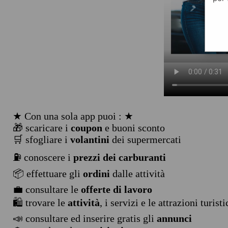
★ Con una sola app puoi : ★
🎁 scaricare i
coupon
e buoni sconto
🛒 sfogliare i
volantini
dei supermercati
⛽ conoscere i
prezzi dei carburanti
📦 effettuare gli
ordini
dalle attività
💼 consultare le
offerte di lavoro
🛍️ trovare le
attività
, i servizi e le attrazioni turist
📣 consultare ed inserire gratis gli
annunci