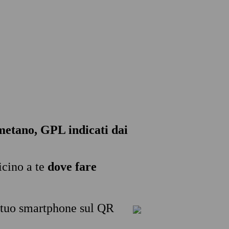
, metano, GPL indicati dai
icino a te
dove fare
l tuo smartphone sul QR