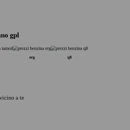
ano gpl
erg
q8
vicino a te