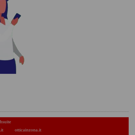
hsuite
it
otticainzona.it