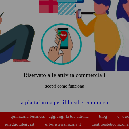
Riservato alle attività commerciali
scopri come funziona
la piattaforma per il local e-commerce
p
quiinzona business - aggiungi la tua attività
blog
q-touc
ioleggotuleggi.it
erboristeriainzona.it
centroesteticoinzona.