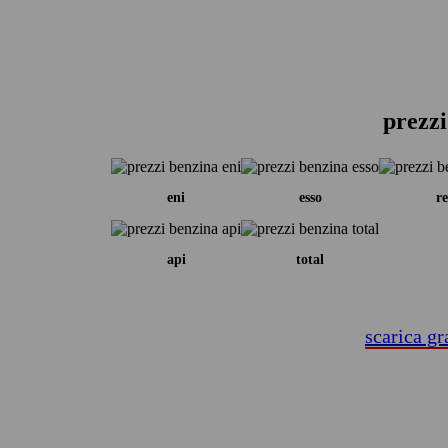
prezzi
eni
esso
re
api
total
scarica gr