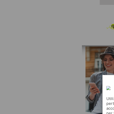
q
Util
pert
acco
per 