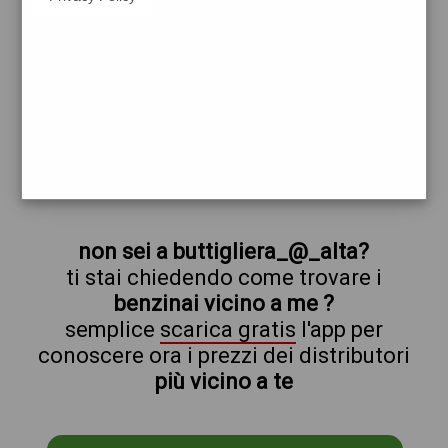
esso
buttigliera_@_alta
prezzi Q8
prezzi Benzina 1,985 Self - Gasolio 2,065
Self
trova il benzinaio vicino a te
non sei a buttigliera_@_alta?
ti stai chiedendo come trovare i
benzinai vicino a me ?
semplice
scarica gratis
l'app per
conoscere ora i prezzi dei distributori
più vicino a te