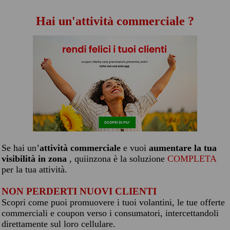
Hai un'attività commerciale ?
Se hai un’
attività commerciale
e vuoi
aumentare la tua
visibilità in zona
, quiinzona è la soluzione
COMPLETA
per la tua attività.
NON PERDERTI NUOVI CLIENTI
Scopri come puoi promuovere i tuoi volantini, le tue offerte
commerciali e coupon verso i consumatori, intercettandoli
direttamente sul loro cellulare.