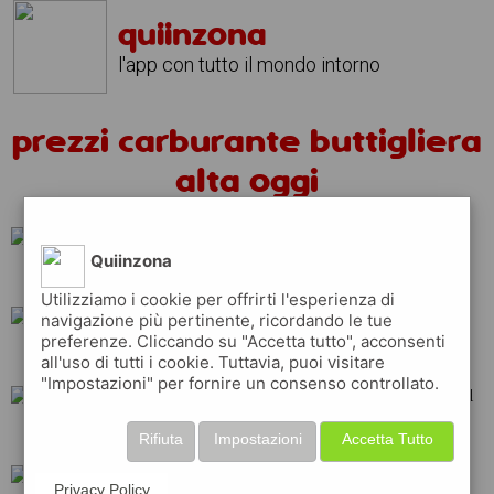
quiinzona
l'app con tutto il mondo intorno
prezzi carburante buttigliera
alta oggi
Quiinzona
tamoil
ip
eni
Utilizziamo i cookie per offrirti l'esperienza di
navigazione più pertinente, ricordando le tue
preferenze. Cliccando su "Accetta tutto", acconsenti
q8
erg
total
all'uso di tutti i cookie. Tuttavia, puoi visitare
"Impostazioni" per fornire un consenso controllato.
api
shell
repsol
Rifiuta
Impostazioni
Accetta Tutto
Privacy Policy