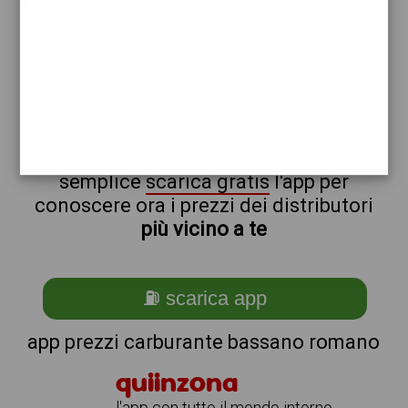
esso
non sei a bassano_@_romano?
ti stai chiedendo come trovare i
benzinai vicino a me ?
semplice
scarica gratis
l'app per
conoscere ora i prezzi dei distributori
più vicino a te
⛽ scarica app
app prezzi carburante bassano romano
quiinzona
l'app con tutto il mondo intorno