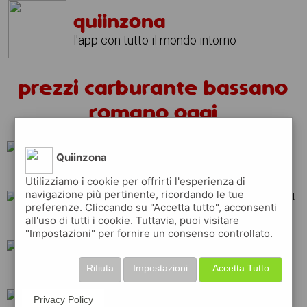
quiinzona
l'app con tutto il mondo intorno
prezzi carburante bassano
romano oggi
Quiinzona
repsol
total
erg
Utilizziamo i cookie per offrirti l'esperienza di
navigazione più pertinente, ricordando le tue
preferenze. Cliccando su "Accetta tutto", acconsenti
all'uso di tutti i cookie. Tuttavia, puoi visitare
tamoil
eni
shell
"Impostazioni" per fornire un consenso controllato.
Rifiuta
Impostazioni
Accetta Tutto
ip
q8
api
Privacy Policy