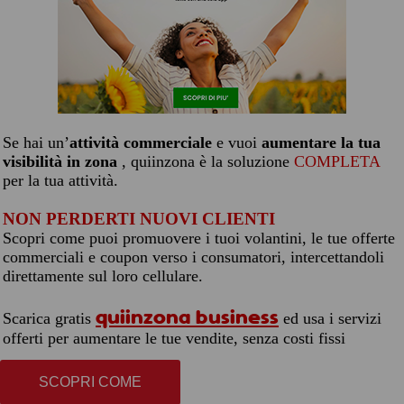
Se hai un’
attività commerciale
e vuoi
aumentare la tua
visibilità in zona
, quiinzona è la soluzione
COMPLETA
per la tua attività.
NON PERDERTI NUOVI CLIENTI
Scopri come puoi promuovere i tuoi volantini, le tue offerte
commerciali e coupon verso i consumatori, intercettandoli
direttamente sul loro cellulare.
quiinzona business
Scarica gratis
ed usa i servizi
offerti per aumentare le tue vendite, senza costi fissi
SCOPRI COME