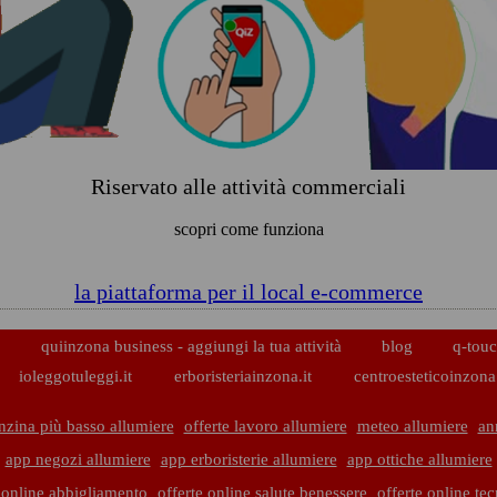
Riservato alle attività commerciali
scopri come funziona
la piattaforma per il local e-commerce
p
quiinzona business - aggiungi la tua attività
blog
q-touc
ioleggotuleggi.it
erboristeriainzona.it
centroesteticoinzona.
nzina più basso allumiere
offerte lavoro allumiere
meteo allumiere
an
app negozi allumiere
app erboristerie allumiere
app ottiche allumiere
 online abbigliamento
offerte online salute benessere
offerte online te