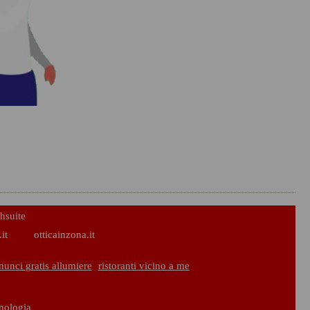
hsuite
it
otticainzona.it
nunci gratis allumiere
ristoranti vicino a me
cnologia