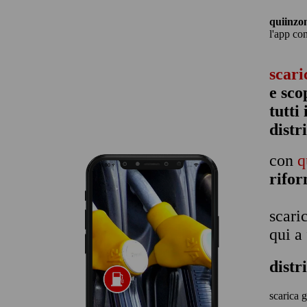
quiinzo
l'app co
scari
e sco
tutti
distr
con
q
rifo
scari
qui a
distr
scarica g