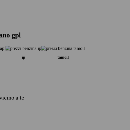
tano gpl
ip
tamoil
vicino a te