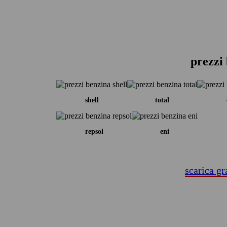
prezzi 
shell
total
repsol
eni
scarica gr