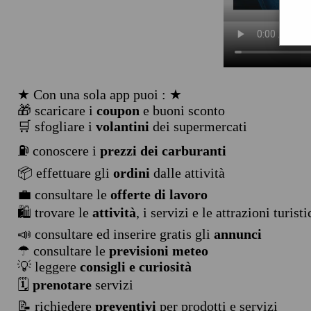
★ Con una sola app puoi : ★
🎁 scaricare i
coupon
e buoni sconto
🛒 sfogliare i
volantini
dei supermercati
⛽ conoscere i
prezzi dei carburanti
📦 effettuare gli
ordini
dalle attività
💼 consultare le
offerte di lavoro
🛍️ trovare le
attività
, i servizi e le attrazioni turist
📣 consultare ed inserire gratis gli
annunci
☂ consultare le
previsioni meteo
💡 leggere
consigli e curiosità
🗓️
prenotare
servizi
📝 richiedere
preventivi
per prodotti e servizi