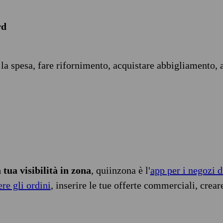
rd
 la spesa, fare rifornimento, acquistare abbigliamento, 
tua visibilità in zona
, quiinzona è l'
app per i negozi d
ere gli ordini
, inserire le tue offerte commerciali, crear