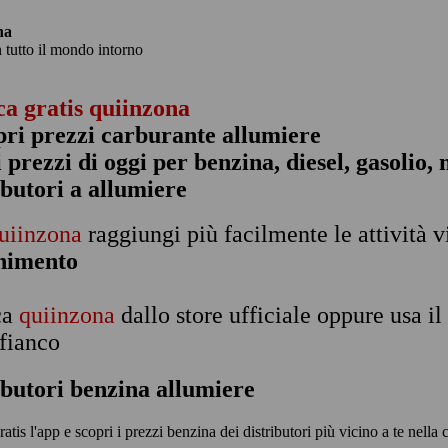
na
n tutto il mondo intorno
ca gratis quiinzona
pri prezzi carburante allumiere
 i prezzi di oggi per benzina, diesel, gasolio
ibutori a allumiere
uiinzona
raggiungi più facilmente le attività v
rnimento
ca
quiinzona
dallo store ufficiale oppure usa i
 fianco
ibutori benzina allumiere
ratis l'app e scopri i prezzi benzina dei distributori più vicino a te nella c