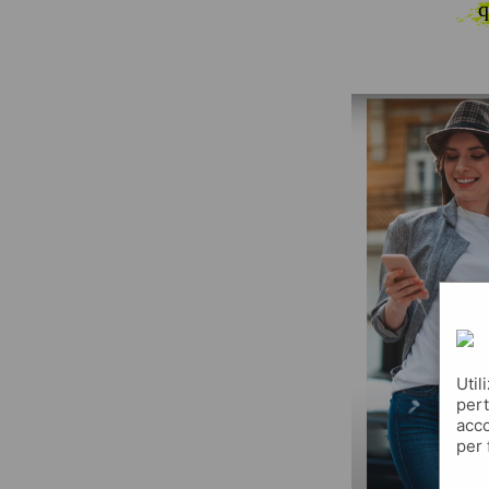
q
Util
pert
acco
per 