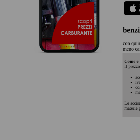
benzi
con quii
meno car
Come è c
Il prezzo
ac
iv
co
ma
Le accis
materie p