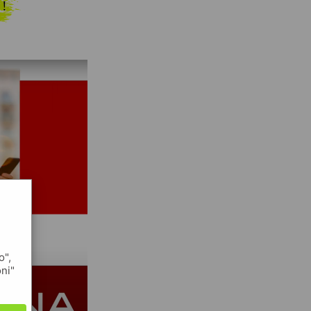
 !
o",
oni"