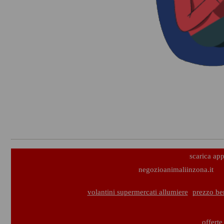
scarica ap
negozioanimaliinzona.it
volantini supermercati allumiere
prezzo be
offerte