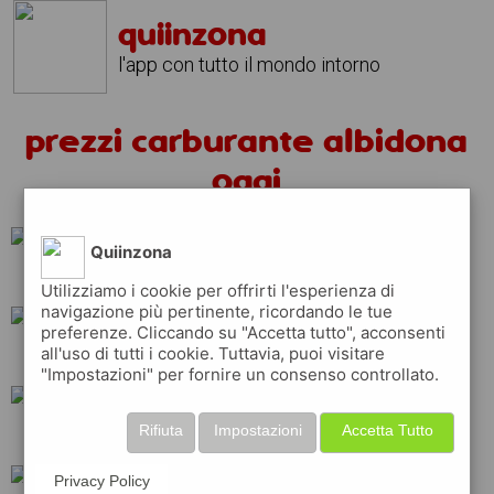
quiinzona
l'app con tutto il mondo intorno
prezzi carburante albidona
oggi
Quiinzona
ip
api
q8
Utilizziamo i cookie per offrirti l'esperienza di
navigazione più pertinente, ricordando le tue
preferenze. Cliccando su "Accetta tutto", acconsenti
all'uso di tutti i cookie. Tuttavia, puoi visitare
tamoil
repsol
"Impostazioni" per fornire un consenso controllato.
Rifiuta
Impostazioni
Accetta Tutto
erg
shell
total
Privacy Policy