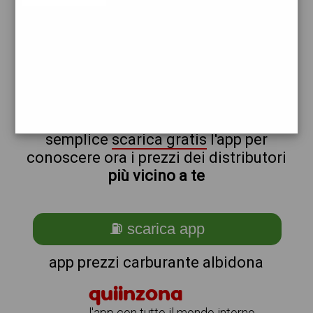
esso
eni
non sei a albidona?
ti stai chiedendo come trovare i
benzinai vicino a me ?
semplice
scarica gratis
l'app per
conoscere ora i prezzi dei distributori
più vicino a te
⛽ scarica app
app prezzi carburante albidona
quiinzona
l'app con tutto il mondo intorno