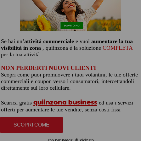
Se hai un’
attività commerciale
e vuoi
aumentare la tua
visibilità in zona
, quiinzona è la soluzione
COMPLETA
per la tua attività.
NON PERDERTI NUOVI CLIENTI
Scopri come puoi promuovere i tuoi volantini, le tue offerte
commerciali e coupon verso i consumatori, intercettandoli
direttamente sul loro cellulare.
quiinzona business
Scarica gratis
ed usa i servizi
offerti per aumentare le tue vendite, senza costi fissi
SCOPRI COME
app per negozi di vicinato