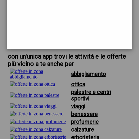
trova offerte in zona
per unicredit nelle vicinanze
scarica gratis app
con un'unica app trovi le attività e le offerte
più vicino a te anche per
abbigliamento
ottica
palestre e centri
sportivi
viaggi
benessere
profumerie
calzature
erboristeria