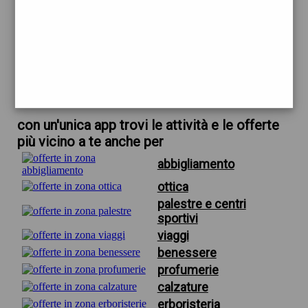
trova offerte in zona
per scarpe donna bianche
scarica gratis app
con un'unica app trovi le attività e le offerte
più vicino a te anche per
abbigliamento
ottica
palestre e centri
sportivi
viaggi
benessere
profumerie
calzature
erboristeria